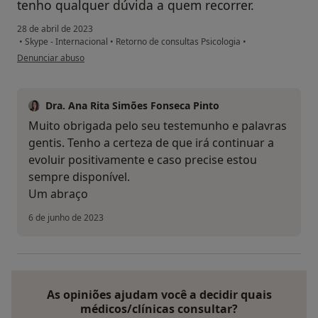
tenho qualquer dúvida a quem recorrer.
28 de abril de 2023
•
Skype - Internacional
•
Retorno de consultas Psicologia
•
na opinião do utilizador EF
Denunciar abuso
Dra. Ana Rita Simões Fonseca Pinto
Muito obrigada pelo seu testemunho e palavras
gentis. Tenho a certeza de que irá continuar a
evoluir positivamente e caso precise estou
sempre disponível.
Um abraço
6 de junho de 2023
As opiniões ajudam você a decidir quais
médicos/clínicas consultar?