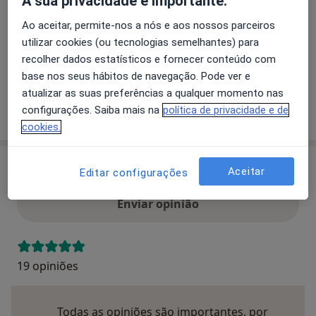
A sua privacidade é importante.
revelado em consulta deve ser mantido em
Disponibilidade
Este especialista não disponibiliza reservas online
Ao aceitar, permite-nos a nós e aos nossos parceiros
confidencialidade, com algumas excepções
nesta morada
utilizar cookies (ou tecnologias semelhantes) para
relacionadas com a existência de um risco e/ou perigo
O que posso fazer agora?
recolher dados estatísticos e fornecer conteúdo com
de vida imediato para o próprio e/ou outros.
base nos seus hábitos de navegação. Pode ver e
Se sente que precisa de apoio psicológico não hesite
atualizar as suas preferências a qualquer momento nas
em contactar-me.
Mostrar mais detalhes
configurações. Saiba mais na
política de privacidade e de
sobre o endereço
cookies.
Opinioes
Aceitar
Editar configurações
Enviar opinião
19 opiniões
Todas as opiniões são importantes, por