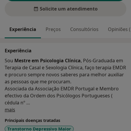
Solicite um atendimento
Experiência
Preços
Consultórios
Opiniões (
Experiência
Sou
Mestre em Psicologia Clínica
, Pós-Graduada em
Terapia de Casal e Sexologia Clínica, faço terapia EMDR
e procuro sempre novos saberes para melhor auxiliar
as pessoas que me procuram.
Associada da Associação EMDR Portugal e Membro
efectivo da Ordem dos Psicólogos Portugueses (
cédula nº
Sobre mim
18792).
mais
Registada na ERS - Entidade Reguladora de Saúde.
Principais doenças tratadas
Exerço Psicologia porque é esta a minha paixão.
É
Transtorno Depressivo Maior
realmente maravilhoso ver a mudança a acontecer