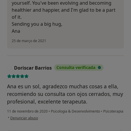
yourself. You've been evolving and becoming
healthier and happier, and I'm glad to be a part
of it.
Sending you a big hug,
Ana
25 de março de 2021
Doriscar Barrios
Consulta verificada
D
Ana es un sol, agradezco muchas cosas a ella,
recomiendo su consulta con ojos cerrados, muy
profesional, excelente terapeuta.
11 de novembro de 2020
•
Psicologia & Desenvolvimento
•
Psicoterapia
na opinião do utilizador Doriscar Barrios
•
Denunciar abuso