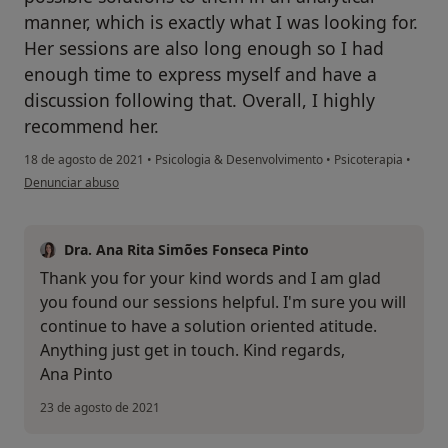
manner, which is exactly what I was looking for.
Her sessions are also long enough so I had
enough time to express myself and have a
discussion following that. Overall, I highly
recommend her.
18 de agosto de 2021
•
Psicologia & Desenvolvimento
•
Psicoterapia
•
na opinião do utilizador Sourav Sarkar
Denunciar abuso
Dra. Ana Rita Simões Fonseca Pinto
Thank you for your kind words and I am glad
you found our sessions helpful. I'm sure you will
continue to have a solution oriented atitude.
Anything just get in touch. Kind regards,
Ana Pinto
23 de agosto de 2021