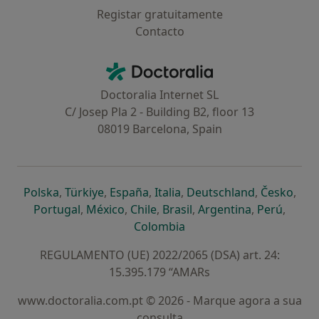
Registar gratuitamente
Contacto
Contacto
Doctoralia - Homepage
Doctoralia Internet SL
C/ Josep Pla 2 - Building B2, floor 13
08019 Barcelona, Spain
abre num novo separador
abre num novo separador
abre num novo separador
abre num novo separado
abre num n
abre
Polska
,
Türkiye
,
España
,
Italia
,
Deutschland
,
Česko
,
abre num novo separador
abre num novo separador
abre num novo separador
abre num novo separa
abre num no
abre n
Portugal
,
México
,
Chile
,
Brasil
,
Argentina
,
Perú
,
abre num novo separad
Colombia
REGULAMENTO (UE) 2022/2065 (DSA) art. 24:
15.395.179 “AMARs
www.doctoralia.com.pt © 2026 - Marque agora a sua
consulta