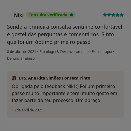
Niki
Consulta verificada
N
Sendo a primeira consulta senti me confortável
e gostei das perguntas e comentários. Sinto
que foi um óptimo primeiro passo
8 de abril de 2021
•
Psicologia & Desenvolvimento
•
Psicoterapia
•
na opinião do utilizador Niki
Denunciar abuso
Dra. Ana Rita Simões Fonseca Pinto
Obrigada pelo feedback Niki :) Foi um primeiro
passo muito importante e terei muito gosto em
fazer parte do teu processo. Um abraço
16 de abril de 2021