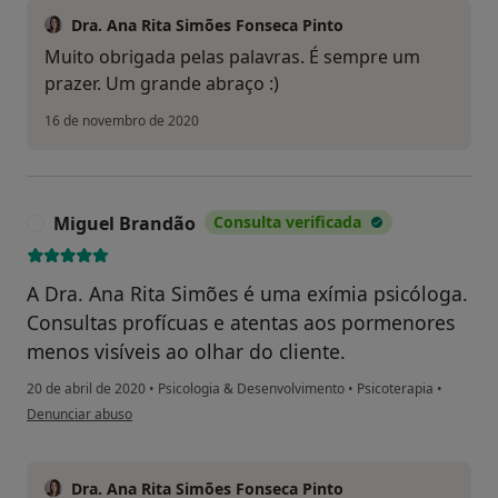
Dra. Ana Rita Simões Fonseca Pinto
Muito obrigada pelas palavras. É sempre um
prazer. Um grande abraço :)
16 de novembro de 2020
Miguel Brandão
Consulta verificada
M
A Dra. Ana Rita Simões é uma exímia psicóloga.
Consultas profícuas e atentas aos pormenores
menos visíveis ao olhar do cliente.
20 de abril de 2020
•
Psicologia & Desenvolvimento
•
Psicoterapia
•
na opinião do utilizador Miguel Brandão
Denunciar abuso
Dra. Ana Rita Simões Fonseca Pinto