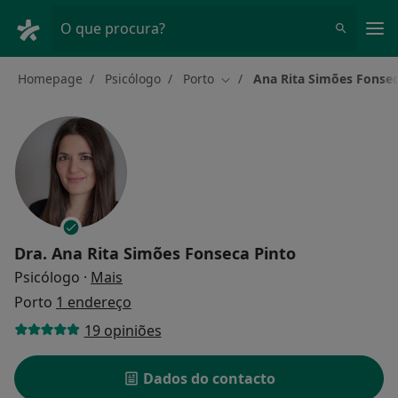
Men
O que procura?
Homepage
Psicólogo
Porto
Ana Rita Simões Fonsec
Mudar de cidade
Dra.
Ana Rita Simões Fonseca Pinto
sobre as especializações
Psicólogo
·
Mais
Porto
1 endereço
19 opiniões
Dados do contacto