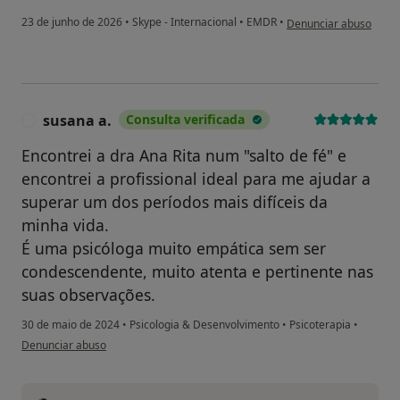
na opinião do utilizado
23 de junho de 2026
•
Skype - Internacional
•
EMDR
•
Denunciar abuso
susana a.
Consulta verificada
S
Encontrei a dra Ana Rita num "salto de fé" e
encontrei a profissional ideal para me ajudar a
superar um dos períodos mais difíceis da
minha vida.
É uma psicóloga muito empática sem ser
condescendente, muito atenta e pertinente nas
suas observações.
30 de maio de 2024
•
Psicologia & Desenvolvimento
•
Psicoterapia
•
na opinião do utilizador susana a.
Denunciar abuso