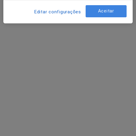
Aceitar
Editar configurações
Manuela Silveira
Psicólogo
Av. São Rosendo, 137, Santo Tirso
•
Mapa
Espaço Believe Wellness Center
Terapia de Casal
70 €
Esse especialista não oferece agendamento online para esse endereço.
Solicite um atendimento