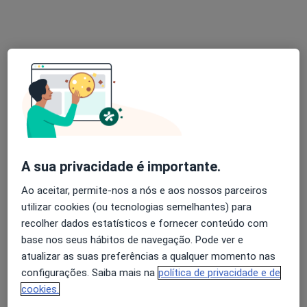
Dr. Renato Martins
Psicólogo
1 opinião
R. José Bento Correia, 7 R/Ch 4780-485 Santo Tirso,
•
Mapa
A sua privacidade é importante.
Clínica Dr. Paulo Sousa
Terapia de Casal
80 €
Ao aceitar, permite-nos a nós e aos nossos parceiros
utilizar cookies (ou tecnologias semelhantes) para
Esse especialista não oferece agendamento online para esse endereço.
recolher dados estatísticos e fornecer conteúdo com
base nos seus hábitos de navegação. Pode ver e
Solicite um atendimento
atualizar as suas preferências a qualquer momento nas
configurações. Saiba mais na
política de privacidade e de
cookies.