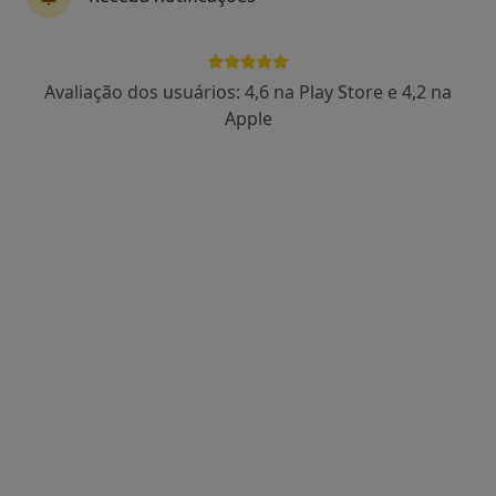
Dr. Victor Guimaraes Azevedo
Avaliação dos usuários: 4,6 na Play Store e 4,2 na
Psicólogo
Apple
4 opiniões
Morada 1
Morada 2
Av. Primeiro de Maio, Edifício Mirante, Loja T, 1º Andar, Amarante
•
Mapa
Consultório da Mente - Dr. Victor Guimarães Azevedo
Terapia de Casal
Preço não disponível
Esse especialista não oferece agendamento online para esse endereço.
Solicite um atendimento