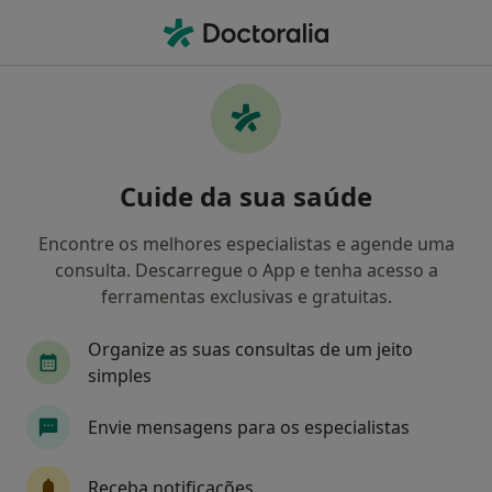
Men
Terapia De Casal • Penafiel, Porto
Filters
• 1
Mapa
Terapia de Casal, Penafiel
Cuide da sua saúde
Como classificamos os resultados
Encontre os melhores especialistas e agende uma
consulta. Descarregue o App e tenha acesso a
Qual é a especialização que procura?
ferramentas exclusivas e gratuitas.
Psicólogo
Dentista
Organize as suas consultas de um jeito
simples
Envie mensagens para os especialistas
Receba notificações