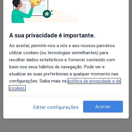
Catarina I Bernardes Fonseca
Avaliação dos usuários: 4,6 na Play Store e 4,2 na
Psicólogo
Apple
Santarém
A sua privacidade é importante.
Ao aceitar, permite-nos a nós e aos nossos parceiros
Rita Maria Leitão Cunha Fernandes
utilizar cookies (ou tecnologias semelhantes) para
Vilar
recolher dados estatísticos e fornecer conteúdo com
base nos seus hábitos de navegação. Pode ver e
Dentista, Psicólogo
atualizar as suas preferências a qualquer momento nas
Guarda
configurações. Saiba mais na
política de privacidade e de
Gad - Gabinete de Apoio à Dislexia
cookies.
Psicólogo, Terapeuta da fala
Aceitar
Editar configurações
Patrícia Segurado Nunes