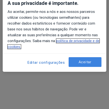
A sua privacidade é importante.
Matosinhos
Ao aceitar, permite-nos a nós e aos nossos parceiros
Agendar uma visita
utilizar cookies (ou tecnologias semelhantes) para
recolher dados estatísticos e fornecer conteúdo com
Maria Costa Neves
base nos seus hábitos de navegação. Pode ver e
atualizar as suas preferências a qualquer momento nas
Psicólogo
Moscavide
configurações. Saiba mais na
política de privacidade e de
cookies.
Agendar uma visita
Luísa Moura
Aceitar
Editar configurações
Psicólogo
Porto
Agendar uma visita
Adoindo Pimentel
Psiquiatra