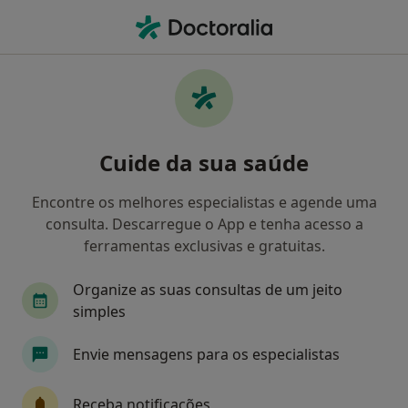
Men
O que procura?
Homepage
Serviços
Terapia Cognitivo - Comportamental
Terapia cognitivo -
Cuide da sua saúde
comportamental - Informação,
Encontre os melhores especialistas e agende uma
especialistas, perguntas
consulta. Descarregue o App e tenha acesso a
frequentes
ferramentas exclusivas e gratuitas.
Organize as suas consultas de um jeito
simples
Informação
Perguntas & Respostas
Envie mensagens para os especialistas
Receba notificações