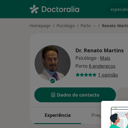
especiali
Homepage
Psicólogo
Porto
Renato Marti
Mudar de cidade
Dr.
Renato Martins
sobre as
Psicólogo
·
Mais
Porto
6 endereços
1 opinião
Dados do contacto
Experiência
Preços