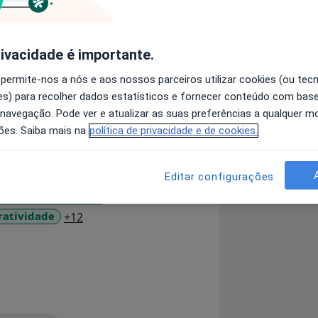
o em Sexologia e Doutorado em
rivacidade é importante.
ialista acreditado nas áreas da:
de, Pedopsicologia e Psico-Oncologia
 permite-nos a nós e aos nossos parceiros utilizar cookies (ou tec
s) para recolher dados estatísticos e fornecer conteúdo com bas
ofissional com 18 anos de
 navegação. Pode ver e atualizar as suas preferências a qualquer 
ais de onze mil consultas, tendo
ões. Saiba mais na
política de privacidade e de cookies.
 Instituições de referência e
Da Personalidade
Editar configurações
sessivo-Compulsivo
talcare-Portugal, do Centro
orte, da Clínica Médica e Terapêutica
a11y_sr_more_diseases
ratividade
+12
de Medicina e Terapia Sexual - Dr.
especialista continua a desenvolver uma
ocalizadas nas seguintes cidades: