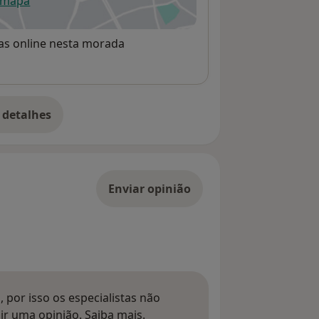
 mapa
re num novo separador
rvas online nesta morada
 detalhes
bre o endereço
Enviar opinião
 por isso os especialistas não
Saber mais sobre pareceres
ir uma opinião.
Saiba mais.