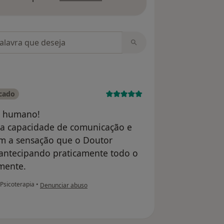
m opiniões
icado
er humano!
a capacidade de comunicação e
m a sensação que o Doutor
 antecipando praticamente todo o
mente.
na opinião do utilizador Judite Anta
Psicoterapia
•
Denunciar abuso