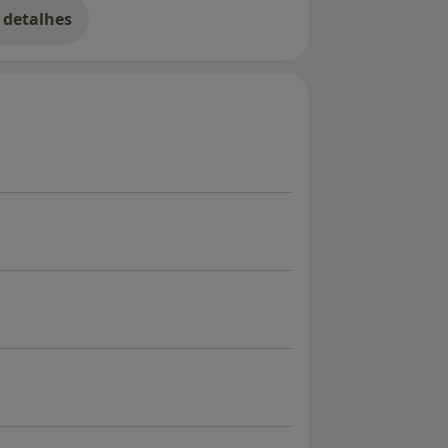
Póvoa de Varzim, Amarante, Maia,
 detalhes
bre a experiência