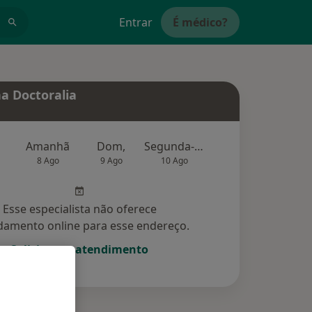
Entrar
É médico?
a Doctoralia
Amanhã
Dom,
Segunda-feira
Ter,
Qu
8 Ago
9 Ago
10 Ago
11 Ago
12 Ag
Esse especialista não oferece
amento online para esse endereço.
Solicite um atendimento