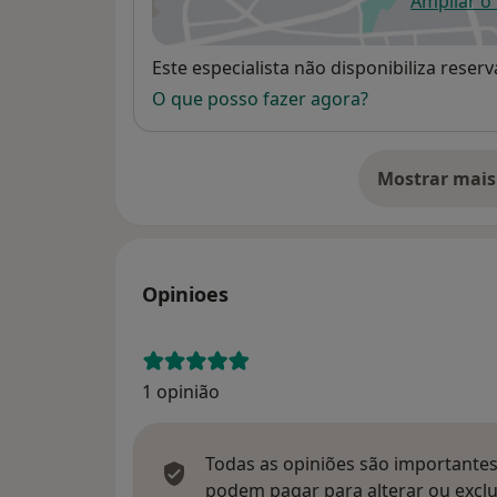
Ampliar o
ab
Disponibilidade
Este especialista não disponibiliza rese
O que posso fazer agora?
Mostrar mais
so
Opinioes
1 opinião
Todas as opiniões são importantes,
podem pagar para alterar ou exclu