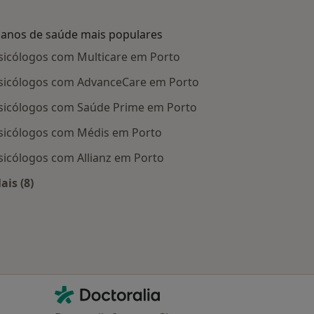
lanos de saúde mais populares
sicólogos com Multicare em Porto
sicólogos com AdvanceCare em Porto
sicólogos com Saúde Prime em Porto
sicólogos com Médis em Porto
sicólogos com Allianz em Porto
ais (8)
Mais na categoria: Planos de saúde mais populares
Contacto
Doctoralia - Homepage