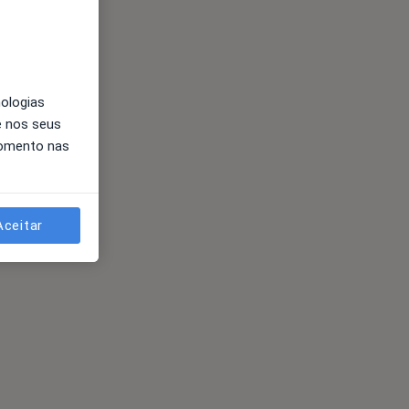
nologias
e nos seus
momento nas
Aceitar