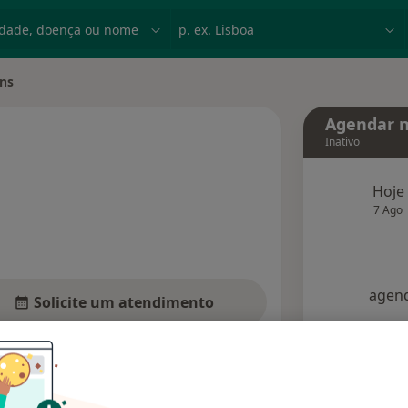
dade, doença ou nome
p. ex. Lisboa
ns
Agendar n
Inativo
 especializações
Hoje
7 Ago
agend
Solicite um atendimento
Consultórios
Opiniões (1)