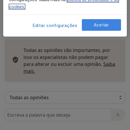
Enviar opinião
cookies.
Aceitar
Editar configurações
51 opiniões
Todas as opiniões são importantes, por
isso os especialistas não podem pagar
para alterar ou excluir uma opinião.
Saiba
Saber mais sobre pareceres
mais.
Pesquisar em opiniões