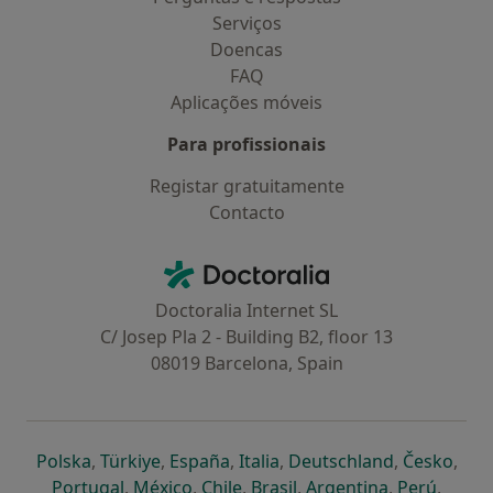
Serviços
Doencas
FAQ
Aplicações móveis
Para profissionais
Registar gratuitamente
Contacto
Contacto
Doctoralia - Homepage
Doctoralia Internet SL
C/ Josep Pla 2 - Building B2, floor 13
08019 Barcelona, Spain
abre num novo separador
abre num novo separador
abre num novo separador
abre num novo separado
abre num n
abre
Polska
,
Türkiye
,
España
,
Italia
,
Deutschland
,
Česko
,
abre num novo separador
abre num novo separador
abre num novo separador
abre num novo separa
abre num no
abre n
Portugal
,
México
,
Chile
,
Brasil
,
Argentina
,
Perú
,