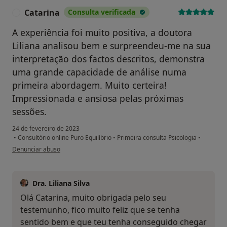
Catarina
Consulta verificada
C
A experiência foi muito positiva, a doutora
Liliana analisou bem e surpreendeu-me na sua
interpretação dos factos descritos, demonstra
uma grande capacidade de análise numa
primeira abordagem. Muito certeira!
Impressionada e ansiosa pelas próximas
sessões.
24 de fevereiro de 2023
•
Consultório online Puro Equilíbrio
•
Primeira consulta Psicologia
•
na opinião do utilizador Catarina
Denunciar abuso
Dra. Liliana Silva
Olá Catarina, muito obrigada pelo seu
testemunho, fico muito feliz que se tenha
sentido bem e que teu tenha conseguido chegar