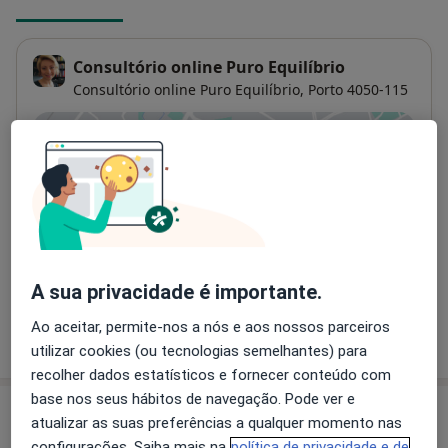
Consultório online Puro Equilíbrio
Consultório online Puro Equilíbrio,
Porto
4050-115
Ampliar o mapa
abre num novo separador
Disponibilidade
Este especialista não disponibiliza reservas online
nesta morada
O que posso fazer agora?
A sua privacidade é importante.
Ao aceitar, permite-nos a nós e aos nossos parceiros
Mostrar mais detalhes
sobre o endereço
utilizar cookies (ou tecnologias semelhantes) para
recolher dados estatísticos e fornecer conteúdo com
base nos seus hábitos de navegação. Pode ver e
Opinioes
atualizar as suas preferências a qualquer momento nas
configurações. Saiba mais na
política de privacidade e de