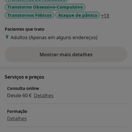
Transtorno Obsessivo-Compulsivo
a11y_sr_m
Transtornos Fóbicos
Ataque de pânico
+13
Pacientes que trato
Adultos (Apenas em alguns endereços)
Mostrar mais detalhes
sobre a experiência
Serviços e preços
Consulta online
Desde 60 €
Detalhes
Formação
Detalhes