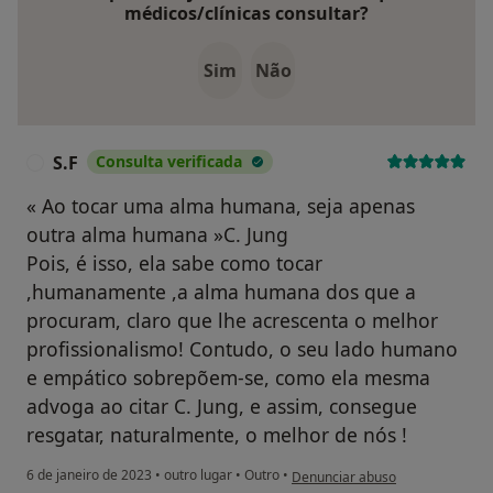
médicos/clínicas consultar?
Sim
Não
S.F
Consulta verificada
S
« Ao tocar uma alma humana, seja apenas
outra alma humana »C. Jung
Pois, é isso, ela sabe como tocar
,humanamente ,a alma humana dos que a
procuram, claro que lhe acrescenta o melhor
profissionalismo! Contudo, o seu lado humano
e empático sobrepõem-se, como ela mesma
advoga ao citar C. Jung, e assim, consegue
resgatar, naturalmente, o melhor de nós !
na opinião do utilizador S.F
6 de janeiro de 2023
•
outro lugar
•
Outro
•
Denunciar abuso