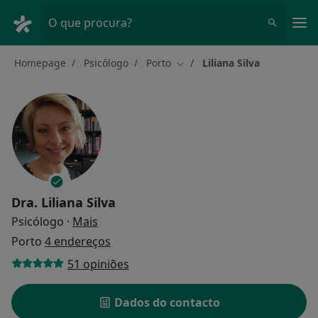
Men
O que procura?
Homepage
Psicólogo
Porto
Liliana Silva
Mudar de cidade
Dra.
Liliana Silva
sobre as especializações
Psicólogo
·
Mais
Porto
4 endereços
51 opiniões
Dados do contacto