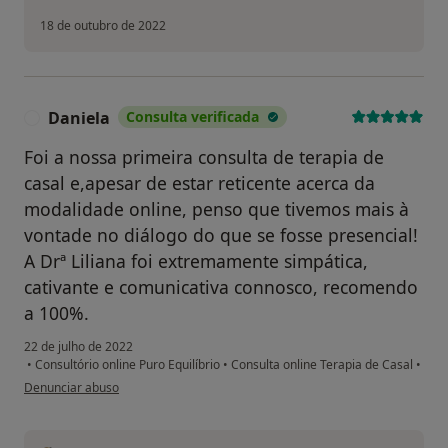
18 de outubro de 2022
Daniela
Consulta verificada
D
Foi a nossa primeira consulta de terapia de
casal e,apesar de estar reticente acerca da
modalidade online, penso que tivemos mais à
vontade no diálogo do que se fosse presencial!
A Drª Liliana foi extremamente simpática,
cativante e comunicativa connosco, recomendo
a 100%.
22 de julho de 2022
•
Consultório online Puro Equilíbrio
•
Consulta online Terapia de Casal
•
na opinião do utilizador Daniela
Denunciar abuso