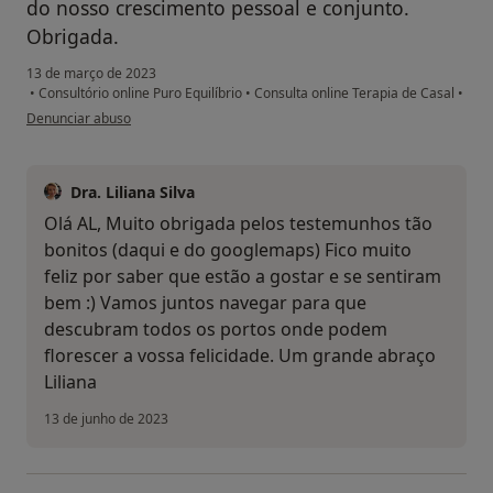
do nosso crescimento pessoal e conjunto.
Obrigada.
13 de março de 2023
•
Consultório online Puro Equilíbrio
•
Consulta online Terapia de Casal
•
na opinião do utilizador AL
Denunciar abuso
Dra. Liliana Silva
Olá AL, Muito obrigada pelos testemunhos tão
bonitos (daqui e do googlemaps) Fico muito
feliz por saber que estão a gostar e se sentiram
bem :) Vamos juntos navegar para que
descubram todos os portos onde podem
florescer a vossa felicidade. Um grande abraço
Liliana
13 de junho de 2023