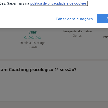
ões. Saiba mais na
política de privacidade e de cookies.
Editar configurações
rdes
Rita Maria Leitão
Xavier Anton
G
Cunha Fernandes
Terapeuta alternativo
Vilar
Oeiras
Psi
Dentista, Psicólogo
Guarda
izam Coaching psicológico 1ª sessão?