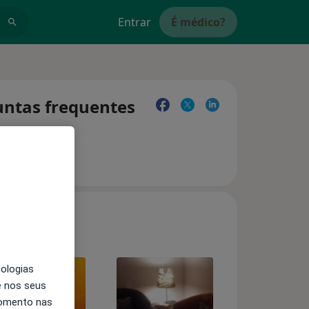
Entrar
É médico?
guntas frequentes
nologias
e nos seus
momento nas