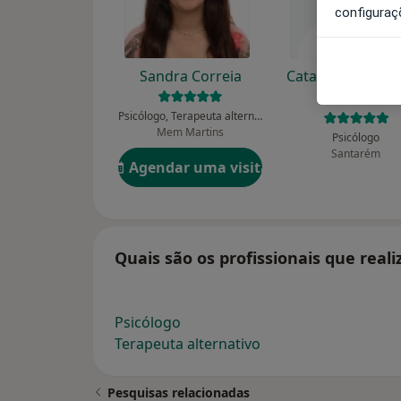
configuraç
Sandra Correia
Catarina I Berna
Fonseca
Psicólogo, Terapeuta alternativo
Mem Martins
Psicólogo
Santarém
Agendar uma visita
Quais são os profissionais que real
Psicólogo
Terapeuta alternativo
Pesquisas relacionadas