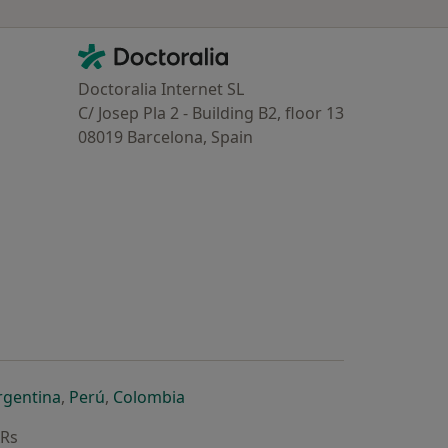
Contacto
Doctoralia - Homepage
Doctoralia Internet SL
C/ Josep Pla 2 - Building B2, floor 13
08019 Barcelona, Spain
dor
 separador
 novo separador
re num novo separador
abre num novo separador
abre num novo separador
abre num novo separador
rgentina
,
Perú
,
Colombia
ARs