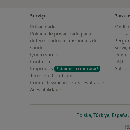
Serviço
Para o
Privacidade
Médic
Política de privacidade para
Clínica
determinados profissionais de
Pergun
saúde
Serviç
Quem somos
Doenc
Contacto
FAQ
Empregos
Aplica
Estamos a contratar!
Termos e Condições
Como classificamos os resultados
Acessibilidade
abre num novo s
abre num
a
Polska
,
Türkiye
,
España
,
RE