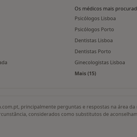
Os médicos mais procura
Psicólogos Lisboa
Psicólogos Porto
Dentistas Lisboa
Dentistas Porto
ada
Ginecologistas Lisboa
Mais (15)
co 1ª sessão por cidade
Mais na categoria: O
a.com.pt, principalmente perguntas e respostas na área d
rcunstância, considerados como substitutos de aconselha