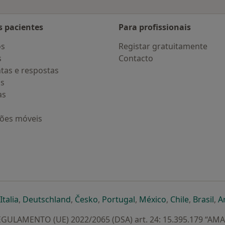
s pacientes
Para profissionais
os
Registar gratuitamente
s
Contacto
tas e respostas
os
as
ções móveis
eparador
 novo separador
bre num novo separador
abre num novo separador
abre num novo separador
abre num novo separador
abre num novo separa
abre num novo
abre num
ab
Italia
,
Deutschland
,
Česko
,
Portugal
,
México
,
Chile
,
Brasil
,
A
GULAMENTO (UE) 2022/2065 (DSA) art. 24: 15.395.179 “AM