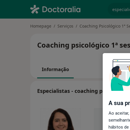
especiali
Homepage
Serviços
Coaching Psicológico 1ª S
Coaching psicológico 1ª se
Informação
Especialistas - coaching psicológico
A sua p
Ao aceitar,
semelhante
hábitos de