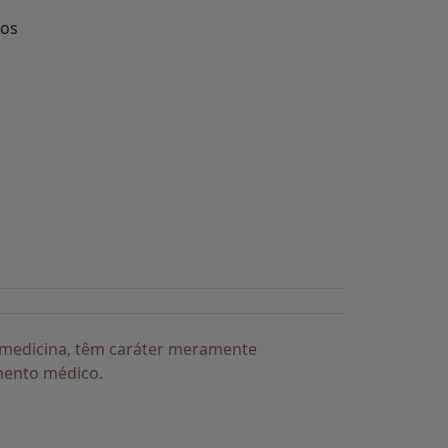
dos
s médicos mais procurados
a medicina, têm caráter meramente
mento médico.