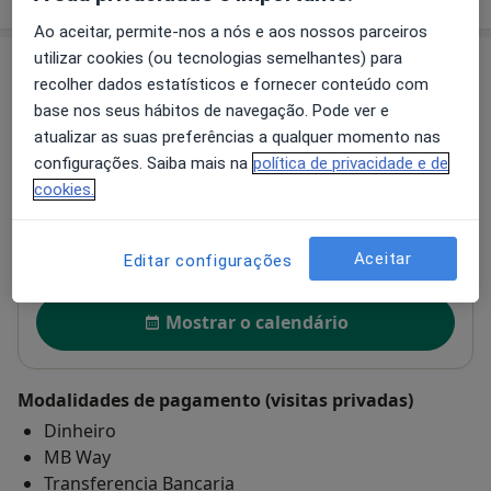
Ao aceitar, permite-nos a nós e aos nossos parceiros
utilizar cookies (ou tecnologias semelhantes) para
Consultório
recolher dados estatísticos e fornecer conteúdo com
base nos seus hábitos de navegação. Pode ver e
Dr. Pedro Rodrigues - Psicologo clínico e
atualizar as suas preferências a qualquer momento nas
psicoterapeuta
configurações. Saiba mais na
política de privacidade e de
Avenida 5 de Outubro, nº151 3ºA,
Lisboa
1050-053
cookies.
Ampliar o mapa
abre num novo separador
Aceitar
Editar configurações
Disponibilidade
Mostrar o calendário
Modalidades de pagamento (visitas privadas)
Dinheiro
MB Way
Transferencia Bancaria