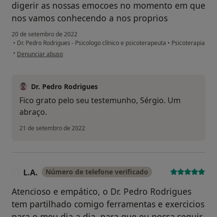
digerir as nossas emocoes no momento em que
nos vamos conhecendo a nos proprios
20 de setembro de 2022
•
Dr. Pedro Rodrigues - Psicologo clínico e psicoterapeuta
•
Psicoterapia
na opinião do utilizador Sergio
•
Denunciar abuso
Dr. Pedro Rodrigues
Fico grato pelo seu testemunho, Sérgio. Um
abraço.
21 de setembro de 2022
L.A.
Número de telefone verificado
L
Atencioso e empático, o Dr. Pedro Rodrigues
tem partilhado comigo ferramentas e exercicios
para o meu dia a dia, para que eu possa seguir