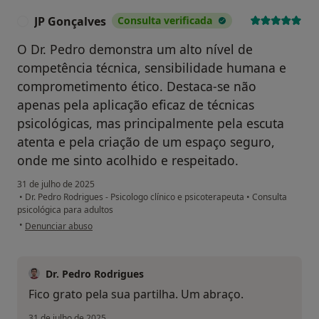
JP Gonçalves
Consulta verificada
J
O Dr. Pedro demonstra um alto nível de
competência técnica, sensibilidade humana e
comprometimento ético. Destaca-se não
apenas pela aplicação eficaz de técnicas
psicológicas, mas principalmente pela escuta
atenta e pela criação de um espaço seguro,
onde me sinto acolhido e respeitado.
31 de julho de 2025
•
Dr. Pedro Rodrigues - Psicologo clínico e psicoterapeuta
•
Consulta
psicológica para adultos
na opinião do utilizador JP Gonçalves
•
Denunciar abuso
Dr. Pedro Rodrigues
Fico grato pela sua partilha. Um abraço.
31 de julho de 2025