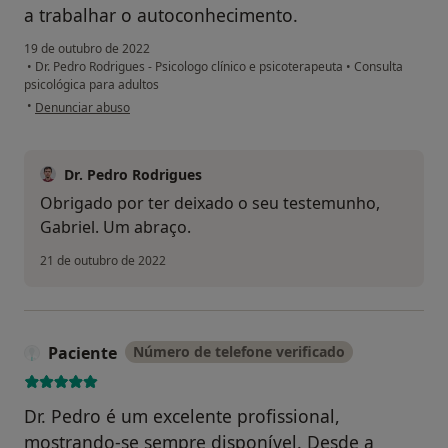
a trabalhar o autoconhecimento.
19 de outubro de 2022
•
Dr. Pedro Rodrigues - Psicologo clínico e psicoterapeuta
•
Consulta
psicológica para adultos
na opinião do utilizador Gabriel Silva
•
Denunciar abuso
Dr. Pedro Rodrigues
Obrigado por ter deixado o seu testemunho,
Gabriel. Um abraço.
21 de outubro de 2022
Paciente
Número de telefone verificado
Dr. Pedro é um excelente profissional,
mostrando-se sempre disponível. Desde a