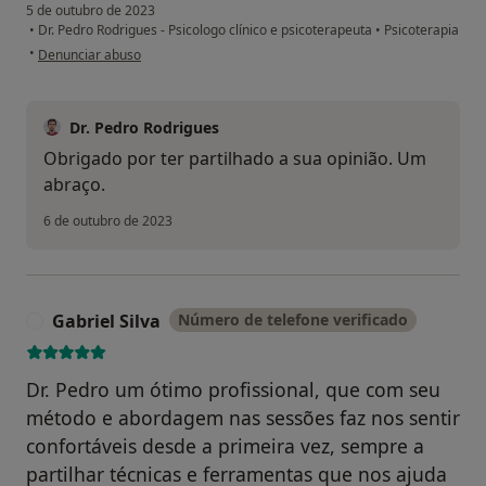
5 de outubro de 2023
•
Dr. Pedro Rodrigues - Psicologo clínico e psicoterapeuta
•
Psicoterapia
na opinião do utilizador F.F
•
Denunciar abuso
Dr. Pedro Rodrigues
Obrigado por ter partilhado a sua opinião. Um
abraço.
6 de outubro de 2023
Gabriel Silva
Número de telefone verificado
G
Dr. Pedro um ótimo profissional, que com seu
método e abordagem nas sessões faz nos sentir
confortáveis desde a primeira vez, sempre a
partilhar técnicas e ferramentas que nos ajuda