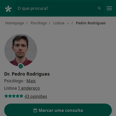
Men
O que procura?
Homepage
Psicólogo
Lisboa
Pedro Rodrigues
Mudar de cidade
Dr.
Pedro Rodrigues
sobre as especializações
Psicólogo
·
Mais
Lisboa
1 endereço
43 opiniões
Marcar uma consulta