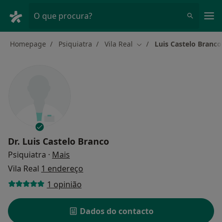
Men
O que procura?
Homepage
Psiquiatra
Vila Real
Luis Castelo Branco
Mudar de cidade
Dr.
Luis Castelo Branco
sobre as especializações
Psiquiatra
·
Mais
Vila Real
1 endereço
1 opinião
Dados do contacto