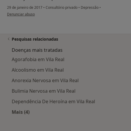
29 de janeiro de 2017
•
Consultório privado
•
Depressão
•
na opinião do utilizador paciente anônimo
Denunciar abuso
Pesquisas relacionadas
Doenças mais tratadas
Agorafobia em Vila Real
Alcoolismo em Vila Real
Anorexia Nervosa em Vila Real
Bulimia Nervosa em Vila Real
Dependência De Heroína em Vila Real
Mais (4)
Mais na categoria: Doenças mais tratadas