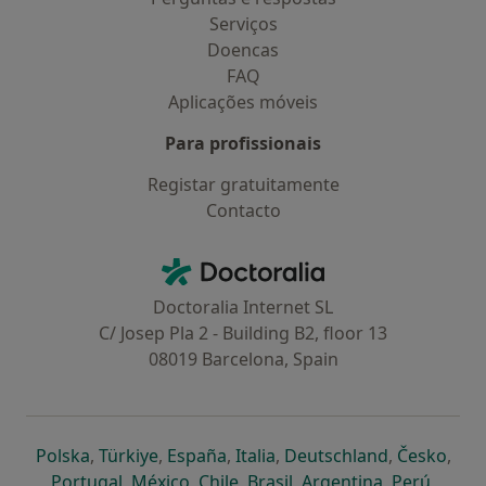
Serviços
Doencas
FAQ
Aplicações móveis
Para profissionais
Registar gratuitamente
Contacto
Contacto
Doctoralia - Homepage
Doctoralia Internet SL
C/ Josep Pla 2 - Building B2, floor 13
08019 Barcelona, Spain
abre num novo separador
abre num novo separador
abre num novo separador
abre num novo separado
abre num n
abre
Polska
,
Türkiye
,
España
,
Italia
,
Deutschland
,
Česko
,
abre num novo separador
abre num novo separador
abre num novo separador
abre num novo separa
abre num no
abre n
Portugal
,
México
,
Chile
,
Brasil
,
Argentina
,
Perú
,