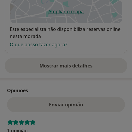
Ampliar o mapa
abre num novo separador
Disponibilidade
Este especialista não disponibiliza reservas online
nesta morada
O que posso fazer agora?
Mostrar mais detalhes
sobre o endereço
Opinioes
Enviar opinião
1 opinião