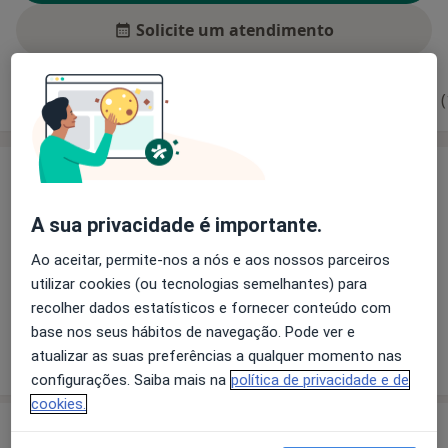
Solicite um atendimento
Experiência
Preços
Consultórios
Opiniões (
Experiência
Principais doenças tratadas
A sua privacidade é importante.
Bulimia Nervosa
Transtorno Bipolar
Depressão Pós-Parto
Transtornos Neuróticos
Ao aceitar, permite-nos a nós e aos nossos parceiros
utilizar cookies (ou tecnologias semelhantes) para
a11y_sr_more_diseases
Transtorno Depressivo
+25
recolher dados estatísticos e fornecer conteúdo com
base nos seus hábitos de navegação. Pode ver e
Mostrar mais detalhes
atualizar as suas preferências a qualquer momento nas
sobre a experiência
configurações. Saiba mais na
política de privacidade e de
cookies.
Serviços e preços