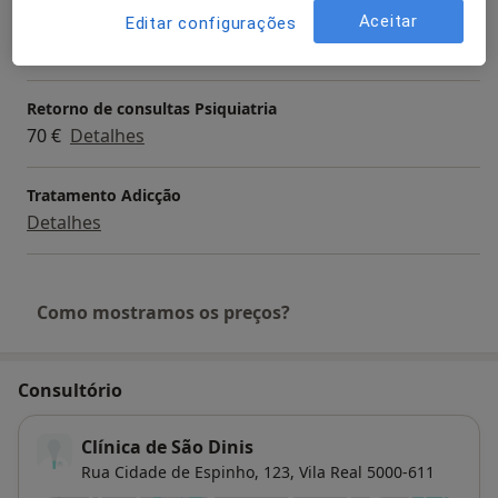
Aceitar
Primeira consulta Psiquiatria
Editar configurações
70 €
Detalhes
Retorno de consultas Psiquiatria
70 €
Detalhes
Tratamento Adicção
Detalhes
Como mostramos os preços?
Consultório
Clínica de São Dinis
Rua Cidade de Espinho, 123,
Vila Real
5000-611