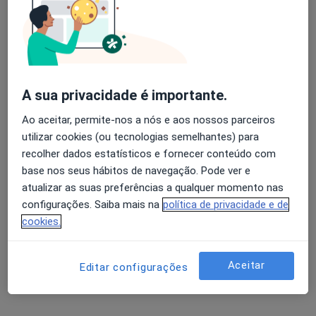
Dr. Eduardo Fernandes
Avaliação dos usuários: 4,6 na Play Store e 4,2 na
Psicólogo
Apple
183 opiniões
A sua privacidade é importante.
Consultório privado na Rua Dona Margarida Chaves n. 55, Vila Real
•
Mapa
Ao aceitar, permite-nos a nós e aos nossos parceiros
consultório privado
utilizar cookies (ou tecnologias semelhantes) para
Primeira consulta Psicologia
Preço não disponível
recolher dados estatísticos e fornecer conteúdo com
base nos seus hábitos de navegação. Pode ver e
Esse especialista não oferece agendamento online para esse endereço.
atualizar as suas preferências a qualquer momento nas
configurações. Saiba mais na
política de privacidade e de
Solicite um atendimento
cookies.
Aceitar
Editar configurações