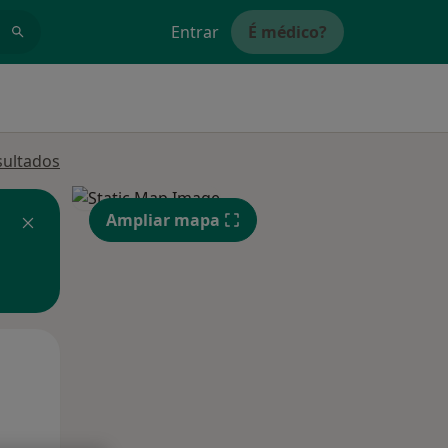
Entrar
É médico?
sultados
Ampliar mapa
Segunda-feira
Ter,
Qua
10 Ago
11 Ago
12 Ago