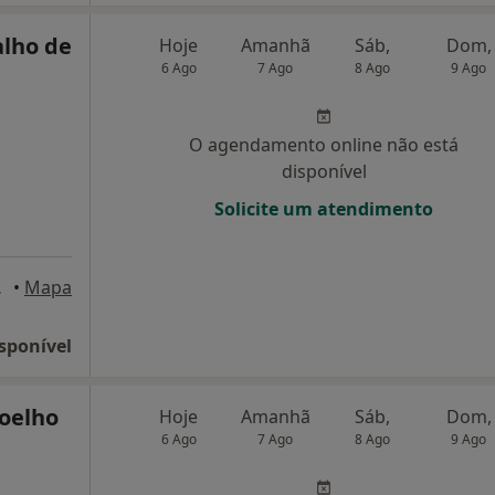
alho de
Hoje
Amanhã
Sáb,
Dom,
6 Ago
7 Ago
8 Ago
9 Ago
O agendamento online não está
disponível
Solicite um atendimento
ila Real
•
Mapa
sponível
Coelho
Hoje
Amanhã
Sáb,
Dom,
6 Ago
7 Ago
8 Ago
9 Ago