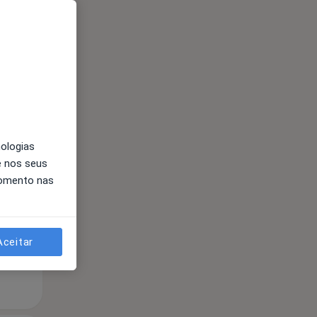
Segunda-feira
Ter,
Qua
nologias
10 Ago
11 Ago
12 Ago
e nos seus
momento nas
Aceitar