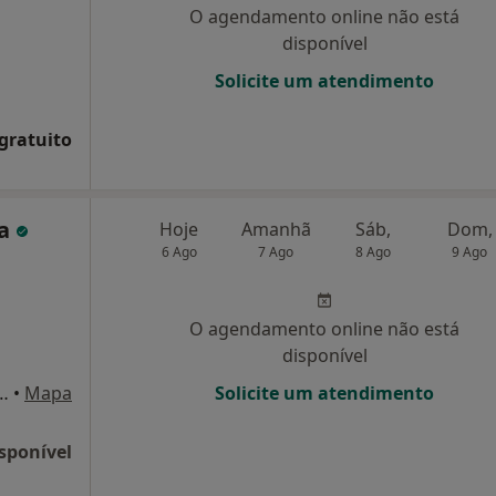
O agendamento online não está
disponível
Solicite um atendimento
 gratuito
ca
Hoje
Amanhã
Sáb,
Dom,
6 Ago
7 Ago
8 Ago
9 Ago
O agendamento online não está
disponível
za 458 R/C, Peso Da Régua
•
Mapa
Solicite um atendimento
sponível