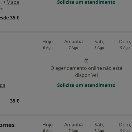
Bl. 3, R/c drto, Peso Da Régua
•
Mapa
Solicite um atendimento
is
esde 35 €
Hoje
Amanhã
Sáb,
Dom,
6 Ago
7 Ago
8 Ago
9 Ago
O agendamento online não está
disponível
pa
Solicite um atendimento
35 €
Gomes
Hoje
Amanhã
Sáb,
Dom,
6 Ago
7 Ago
8 Ago
9 Ago