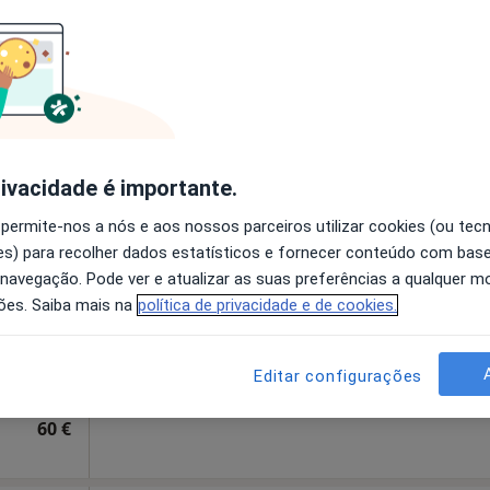
disponível
Mostrar número
a Online
esde 50 €
rivacidade é importante.
niche
Hoje
Amanhã
Sáb,
Dom,
 permite-nos a nós e aos nossos parceiros utilizar cookies (ou tec
6 Ago
7 Ago
8 Ago
9 Ago
s) para recolher dados estatísticos e fornecer conteúdo com bas
 navegação. Pode ver e atualizar as suas preferências a qualquer 
ões. Saiba mais na
política de privacidade e de cookies.
O agendamento online não está
disponível
l
•
Mapa
Solicite um atendimento
Editar configurações
Consultório Privado - Catarina Peniche | Psicóloga Clínica
60 €