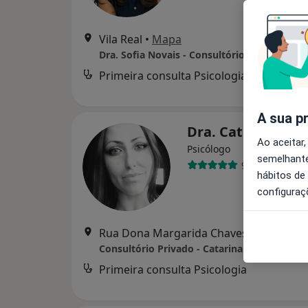
Vila Real
•
Mapa
Dra. Sofia Novais - Consultório de Psicologi
Primeira consulta Psicologia
d
A sua p
Dra. Catarina Pe
Ao aceitar,
Psicólogo
semelhante
9 opiniões
hábitos de
configuraç
Rua Dona Margarida Chaves 55, Vila Rea
Primeira consulta Psicologia