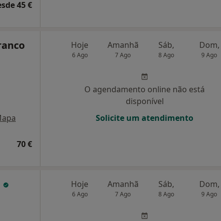
esde 45 €
Branco
Hoje
Amanhã
Sáb,
Dom,
6 Ago
7 Ago
8 Ago
9 Ago
O agendamento online não está
disponível
apa
Solicite um atendimento
70 €
a
Hoje
Amanhã
Sáb,
Dom,
6 Ago
7 Ago
8 Ago
9 Ago