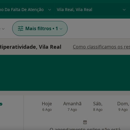
dade, doença ou nome
p. ex. Lisboa
e
Mais filtros
•
1
peratividade, Vila Real
Como classificamos os re
Hoje
Amanhã
Sáb,
Dom,
6 Ago
7 Ago
8 Ago
9 Ago
O agendamento online não está