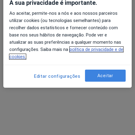
A sua privacidade é importante.
Psiquiatra
Lisboa
Ao aceitar, permite-nos a nós e aos nossos parceiros
utilizar cookies (ou tecnologias semelhantes) para
recolher dados estatísticos e fornecer conteúdo com
Adoindo Pimentel
base nos seus hábitos de navegação. Pode ver e
atualizar as suas preferências a qualquer momento nas
Psiquiatra
configurações. Saiba mais na
política de privacidade e de
cookies.
Adrián Gramary Cancelas
Aceitar
Editar configurações
Psiquiatra
Fânzeres
Perguntas sobre Transtorno de pânico
Os nossos peritos responderam a 17 perguntas