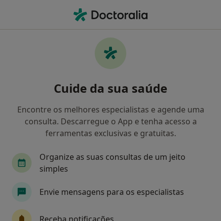
Men
O que procura?
Homepage
Doenças
Transtorno De Pânico
Transtorno de pânico -
Cuide da sua saúde
Informação, especialistas,
perguntas frequentes
Encontre os melhores especialistas e agende uma
consulta. Descarregue o App e tenha acesso a
ferramentas exclusivas e gratuitas.
Organize as suas consultas de um jeito
Informação
Perguntas & Respostas
simples
Envie mensagens para os especialistas
Especialistas - transtorno de pânico
Receba notificações