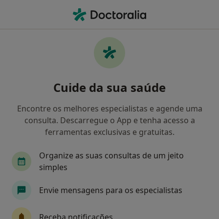
Men
Anorexia Nervosa • Vila Real, Vila Real
Filters
• 1
Mapa
Anorexia Nervosa, Vila Real
Cuide da sua saúde
Como classificamos os resultados
Encontre os melhores especialistas e agende uma
consulta. Descarregue o App e tenha acesso a
Qual é a especialização que procura?
ferramentas exclusivas e gratuitas.
Psicólogo
Psiquiatra
Organize as suas consultas de um jeito
simples
Envie mensagens para os especialistas
Receba notificações