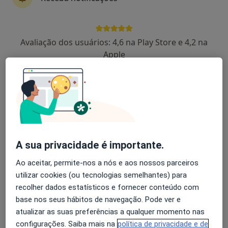
Avaliação dos usuários: 4,6 na Play Store e 4,2 na
Célio Pinto
Apple
Psicólogo
2 opiniões
R. Dr. Francisco Sales da Costa Lobo lote 5 Loja 7B, Vila Real
•
Mapa
Clinica Do Seixo
Consulta online
Serviço gratuito
Esse especialista não oferece agendamento online para esse endereço.
A sua privacidade é importante.
Solicite um atendimento
Ao aceitar, permite-nos a nós e aos nossos parceiros
utilizar cookies (ou tecnologias semelhantes) para
recolher dados estatísticos e fornecer conteúdo com
base nos seus hábitos de navegação. Pode ver e
atualizar as suas preferências a qualquer momento nas
configurações. Saiba mais na
política de privacidade e de