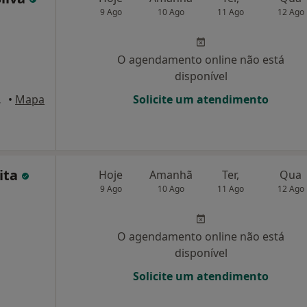
9 Ago
10 Ago
11 Ago
12 Ago
O agendamento online não está
disponível
, Braga
•
Mapa
Solicite um atendimento
ita
Hoje
Amanhã
Ter,
Qua
9 Ago
10 Ago
11 Ago
12 Ago
O agendamento online não está
disponível
Solicite um atendimento