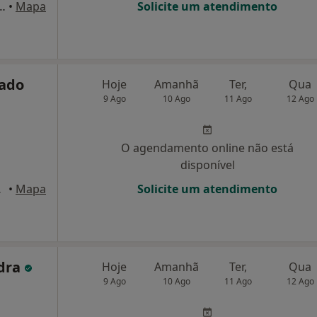
de Medicina da Universidade do Minho, Braga
•
Mapa
Solicite um atendimento
gado
Hoje
Amanhã
Ter,
Qua
9 Ago
10 Ago
11 Ago
12 Ago
O agendamento online não está
disponível
amalicão
•
Mapa
Solicite um atendimento
edra
Hoje
Amanhã
Ter,
Qua
9 Ago
10 Ago
11 Ago
12 Ago