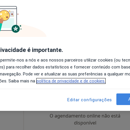
arães
Hoje
Amanhã
Ter,
Qua
9 Ago
10 Ago
11 Ago
12 Ago
O agendamento online não está
disponível
rivacidade é importante.
rães
•
Mapa
Solicite um atendimento
 permite-nos a nós e aos nossos parceiros utilizar cookies (ou tec
Mentalmédica - Especialistas Em Saúde Mental E Neurociências
s) para recolher dados estatísticos e fornecer conteúdo com bas
 navegação. Pode ver e atualizar as suas preferências a qualquer 
ões. Saiba mais na
política de privacidade e de cookies.
Hoje
Amanhã
Ter,
Qua
9 Ago
10 Ago
11 Ago
12 Ago
Editar configurações
O agendamento online não está
disponível