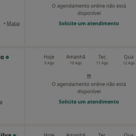
O agendamento online não está
disponível
Guimarães
•
Mapa
Solicite um atendimento
ro
Hoje
Amanhã
Ter,
Qua
9 Ago
10 Ago
11 Ago
12 Ago
O agendamento online não está
disponível
a
Solicite um atendimento
Silva
Hoje
Amanhã
Ter,
Qua