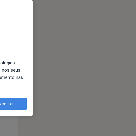
Qui,
Sex,
Sáb,
13 Ago
14 Ago
15 Ago
nologias
e nos seus
momento nas
Qui,
Sex,
Sáb,
13 Ago
14 Ago
15 Ago
Aceitar