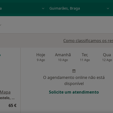
dade, doença ou nome
p. ex. Lisboa
Como classificamos os re
Hoje
Amanhã
Ter,
Qua
9 Ago
10 Ago
11 Ago
12 Ago
O agendamento online não está
disponível
Mapa
Solicite um atendimento
Fábio Costa - Clinica Dentári ade Viana do Castelo, Unipessoal, Lda
65 €