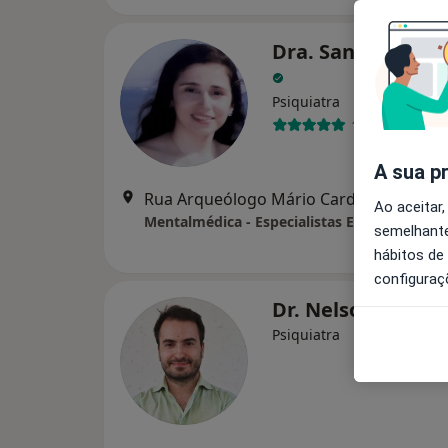
Dra. Sandra Guim
Psiquiatra
1 opinião
A sua p
Rua Arqueólogo Mário Cardoso, 1047, Guima
Ao aceitar,
semelhante
hábitos de
configuraç
Dr. Nelson Couto
Psiquiatra