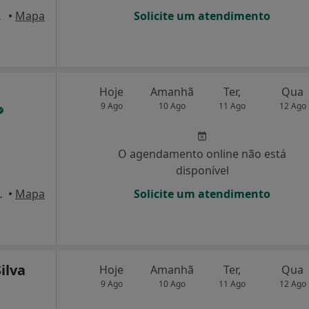
, Braga
•
Mapa
Solicite um atendimento
l
Hoje
Amanhã
Ter,
Qua
9 Ago
10 Ago
11 Ago
12 Ago
O agendamento online não está
disponível
63 BRAGA, Braga
•
Mapa
Solicite um atendimento
ilva
Hoje
Amanhã
Ter,
Qua
9 Ago
10 Ago
11 Ago
12 Ago