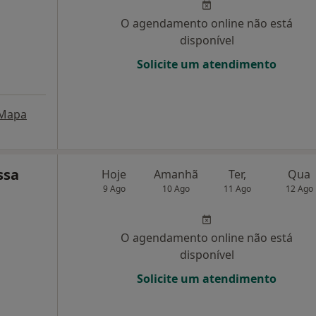
O agendamento online não está
disponível
Solicite um atendimento
Mapa
ssa
Hoje
Amanhã
Ter,
Qua
9 Ago
10 Ago
11 Ago
12 Ago
O agendamento online não está
disponível
Solicite um atendimento