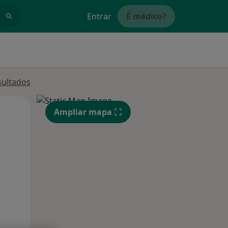
Entrar
É médico?
sultados
Qui,
Sex,
Sáb,
Ampliar mapa
13 Ago
14 Ago
15 Ago