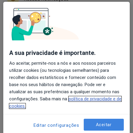
Especialistas - esquizofrenia e transtornos
com características psicóticas
Avaliação dos usuários: 4,6 na Play Store e 4,2 na
Apple
Mário José de Melo e David
A sua privacidade é importante.
Psiquiatra
Lisboa
Ao aceitar, permite-nos a nós e aos nossos parceiros
utilizar cookies (ou tecnologias semelhantes) para
recolher dados estatísticos e fornecer conteúdo com
André Ribeirinho
base nos seus hábitos de navegação. Pode ver e
Psiquiatra
atualizar as suas preferências a qualquer momento nas
Lisboa
configurações. Saiba mais na
política de privacidade e de
cookies.
Adoindo Pimentel
Aceitar
Editar configurações
Psiquiatra