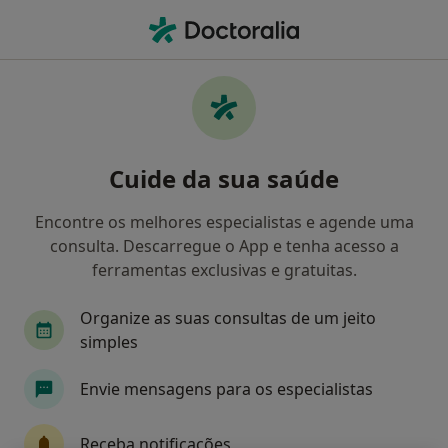
Men
O que procura?
Homepage
Doenças
Esquizofrenia E Transtornos Com Características
Psicóticas
Cuide da sua saúde
Esquizofrenia e transtornos com
características psicóticas -
Encontre os melhores especialistas e agende uma
consulta. Descarregue o App e tenha acesso a
Informação, especialistas,
ferramentas exclusivas e gratuitas.
perguntas frequentes
Organize as suas consultas de um jeito
simples
Envie mensagens para os especialistas
Informação
Receba notificações