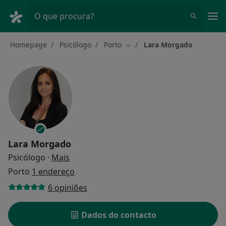
Men
O que procura?
Homepage
Psicólogo
Porto
Lara Morgado
Mudar de cidade
Lara Morgado
sobre as especializações
Psicólogo
·
Mais
Porto
1 endereço
6 opiniões
Dados do contacto