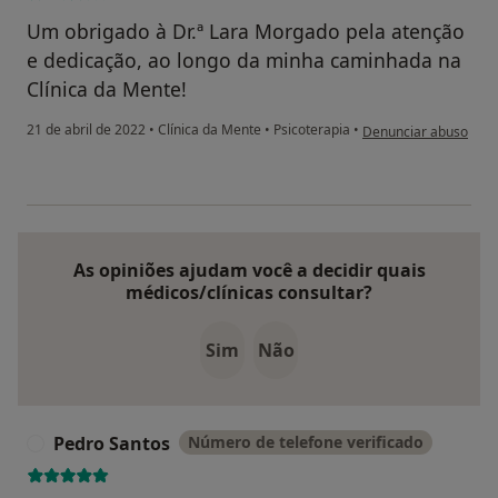
Um obrigado à Dr.ª Lara Morgado pela atenção
e dedicação, ao longo da minha caminhada na
Clínica da Mente!
na opinião do utilizad
21 de abril de 2022
•
Clínica da Mente
•
Psicoterapia
•
Denunciar abuso
As opiniões ajudam você a decidir quais
médicos/clínicas consultar?
Sim
Não
Pedro Santos
Número de telefone verificado
P