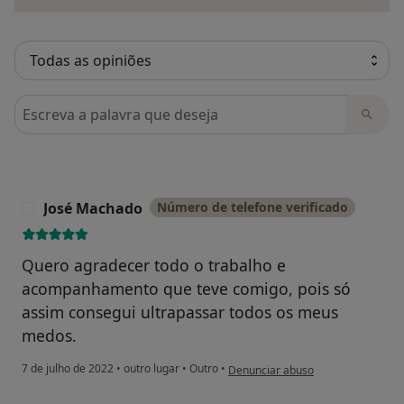
Pesquisar em opiniões
José Machado
Número de telefone verificado
J
Quero agradecer todo o trabalho e
acompanhamento que teve comigo, pois só
assim consegui ultrapassar todos os meus
medos.
na opinião do utilizador José Mach
7 de julho de 2022
•
outro lugar
•
Outro
•
Denunciar abuso