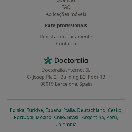
Doencas
FAQ
Aplicações móveis
Para profissionais
Registar gratuitamente
Contacto
Contacto
Doctoralia - Homepage
Doctoralia Internet SL
C/ Josep Pla 2 - Building B2, floor 13
08019 Barcelona, Spain
abre num novo separador
abre num novo separador
abre num novo separador
abre num novo separado
abre num n
abre
Polska
,
Türkiye
,
España
,
Italia
,
Deutschland
,
Česko
,
abre num novo separador
abre num novo separador
abre num novo separador
abre num novo separa
abre num no
abre n
Portugal
,
México
,
Chile
,
Brasil
,
Argentina
,
Perú
,
abre num novo separad
Colombia