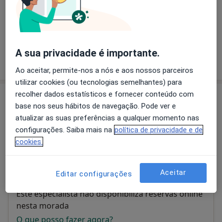
Psicoterapia
Serviço gratuito
Detalhes
A sua privacidade é importante.
Como mostramos os preços?
Ao aceitar, permite-nos a nós e aos nossos parceiros
utilizar cookies (ou tecnologias semelhantes) para
recolher dados estatísticos e fornecer conteúdo com
Consultório
base nos seus hábitos de navegação. Pode ver e
atualizar as suas preferências a qualquer momento nas
Clínica da Mente
configurações. Saiba mais na
política de privacidade e de
Rua Costa Cabral, 799,
Porto
4200-224
cookies.
Ampliar o mapa
abre num novo separador
Aceitar
Editar configurações
Disponibilidade
Este especialista não disponibiliza reservas online
nesta morada
O que posso fazer agora?