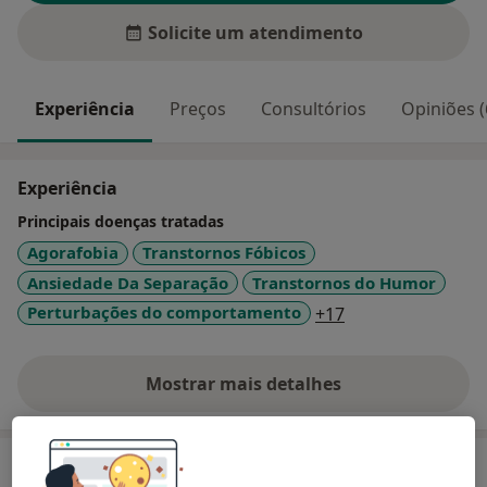
Solicite um atendimento
Experiência
Preços
Consultórios
Opiniões (
Experiência
Principais doenças tratadas
Agorafobia
Transtornos Fóbicos
Ansiedade Da Separação
Transtornos do Humor
a11y_sr_more_di
Perturbações do comportamento
+17
Mostrar mais detalhes
sobre a experiência
Serviços e preços