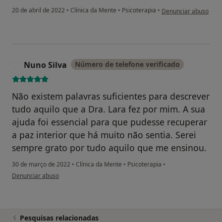
na opinião do utilizad
20 de abril de 2022
•
Clínica da Mente
•
Psicoterapia
•
Denunciar abuso
Nuno Silva
Número de telefone verificado
N
Não existem palavras suficientes para descrever
tudo aquilo que a Dra. Lara fez por mim. A sua
ajuda foi essencial para que pudesse recuperar
a paz interior que há muito não sentia. Serei
sempre grato por tudo aquilo que me ensinou.
30 de março de 2022
•
Clínica da Mente
•
Psicoterapia
•
na opinião do utilizador Nuno Silva
Denunciar abuso
Pesquisas relacionadas