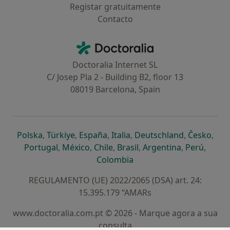
Registar gratuitamente
Contacto
Contacto
Doctoralia - Homepage
Doctoralia Internet SL
C/ Josep Pla 2 - Building B2, floor 13
08019 Barcelona, Spain
abre num novo separador
abre num novo separador
abre num novo separador
abre num novo separado
abre num n
abre
Polska
,
Türkiye
,
España
,
Italia
,
Deutschland
,
Česko
,
abre num novo separador
abre num novo separador
abre num novo separador
abre num novo separa
abre num no
abre n
Portugal
,
México
,
Chile
,
Brasil
,
Argentina
,
Perú
,
abre num novo separad
Colombia
REGULAMENTO (UE) 2022/2065 (DSA) art. 24:
15.395.179 “AMARs
www.doctoralia.com.pt © 2026 - Marque agora a sua
consulta