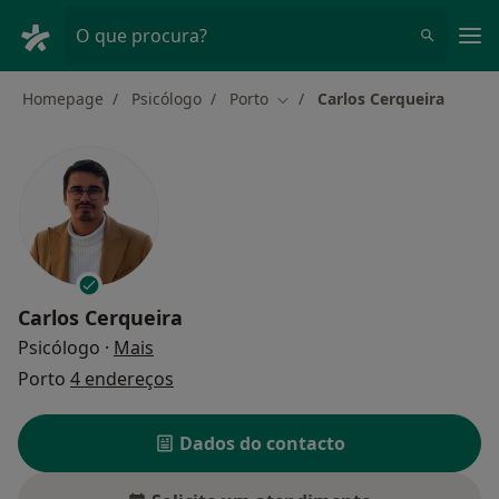
Men
O que procura?
Homepage
Psicólogo
Porto
Carlos Cerqueira
Mudar de cidade
Carlos Cerqueira
sobre as especializações
Psicólogo
·
Mais
Porto
4 endereços
Dados do contacto