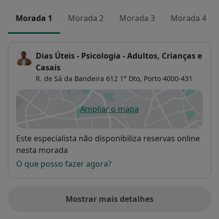
Morada 1
Morada 2
Morada 3
Morada 4
Dias Úteis - Psicologia - Adultos, Crianças e
Casais
R. de Sá da Bandeira 612 1° Dto,
Porto
4000-431
Ampliar o mapa
abre num novo separador
Disponibilidade
Este especialista não disponibiliza reservas online
nesta morada
O que posso fazer agora?
Mostrar mais detalhes
sobre o endereço