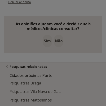
na opinião do utilizador Beatriz Pimenta
•
Denunciar abuso
As opiniões ajudam você a decidir quais
médicos/clínicas consultar?
Sim
Não
Pesquisas relacionadas
Cidades próximas Porto
Psiquiatras Braga
Psiquiatras Vila Nova de Gaia
Psiquiatras Matosinhos