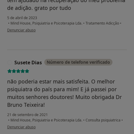
de adição. grato por tudo
5 de abril de 2023
•
Mind House, Psiquiatria e Psicoterapia Lda.
•
Tratamento Adicção
•
na opinião do utilizador J.T.
Denunciar abuso
Susete Dias
Número de telefone verificado
S
não poderia estar mais satisfeita. O melhor
psiquiatra do país para mim! E já passei por
muitos senhores doutores! Muito obrigada Dr
Bruno Teixeira!
21 de setembro de 2021
•
Mind House, Psiquiatria e Psicoterapia Lda.
•
Consulta psiquiatrica
•
na opinião do utilizador Susete Dias
Denunciar abuso