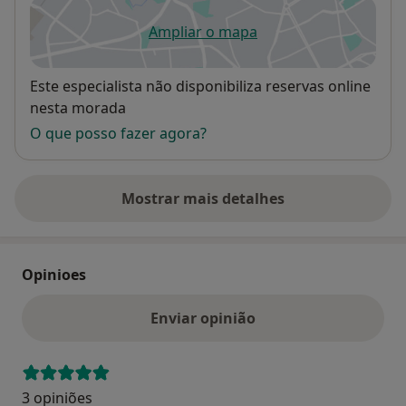
“Estados Modificados de Consciência”, Instituto CRIAP
Ampliar o mapa
abre num novo separador
Disponibilidade
Este especialista não disponibiliza reservas online
nesta morada
O que posso fazer agora?
Mostrar mais detalhes
sobre o endereço
Opinioes
Enviar opinião
3 opiniões