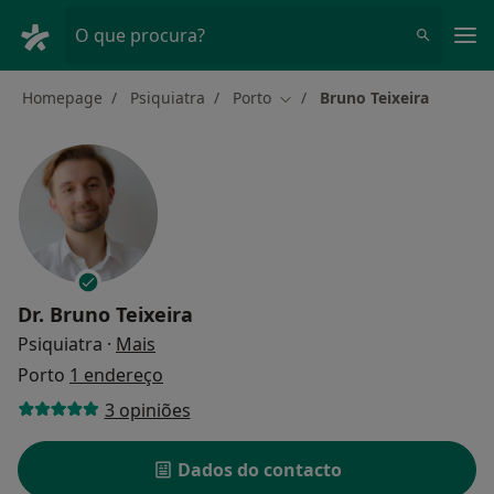
Men
O que procura?
Homepage
Psiquiatra
Porto
Bruno Teixeira
Mudar de cidade
Dr.
Bruno Teixeira
sobre as especializações
Psiquiatra
·
Mais
Porto
1 endereço
3 opiniões
Dados do contacto