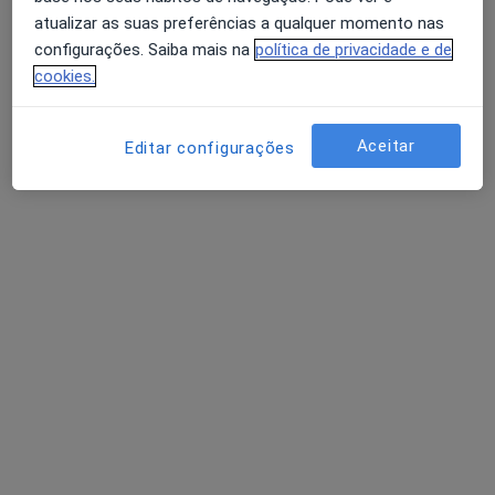
atualizar as suas preferências a qualquer momento nas
configurações. Saiba mais na
política de privacidade e de
cookies.
Renata Fiszman
Psicólogo
Aceitar
•
Mapa
Editar configurações
Psicologia Transpessoal
Brainspotting
50 €
Esse especialista não oferece agendamento online para esse endereço.
Solicite um atendimento