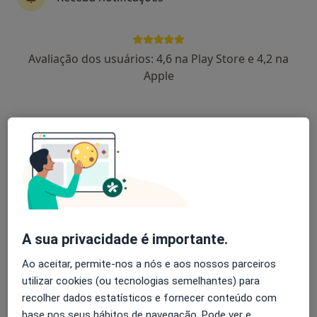
Dr. Moura Mendes
Avaliação dos usuários: 4,6 na Play Store e 4,2 na
Psicólogo
Apple
4 opiniões
Avenida República, 2503, 3º andar, Sala 33, Vila Nova de Gaia
•
Mapa
Clínica Soluções Plus
Brainspotting
Preço não disponível
Esse especialista não oferece agendamento online para esse endereço.
Solicite um atendimento
A sua privacidade é importante.
Ao aceitar, permite-nos a nós e aos nossos parceiros
utilizar cookies (ou tecnologias semelhantes) para
recolher dados estatísticos e fornecer conteúdo com
base nos seus hábitos de navegação. Pode ver e