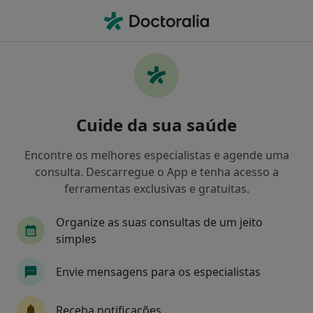
Men
Brainspotting • Porto, Porto
Filters
• 1
Mapa
Brainspotting, Porto
Cuide da sua saúde
Como classificamos os resultados
Encontre os melhores especialistas e agende uma
consulta. Descarregue o App e tenha acesso a
Qual é a especialização que procura?
ferramentas exclusivas e gratuitas.
Psicólogo
Psiquiatra
Organize as suas consultas de um jeito
simples
Envie mensagens para os especialistas
Receba notificações