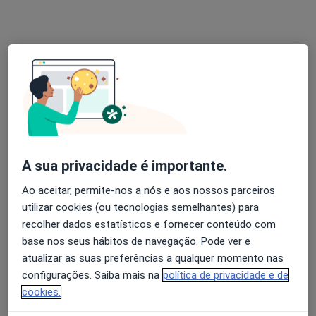
Dr. Rui Moreira
Psiquiatra
R. Arq. Cassiano Barbosa, 44 Sala 10, Porto
•
Mapa
Clinina Médica Rui e Guilherme
Consulta online de Psiquiatria
desde 55 €
Esse especialista não oferece agendamento online para esse endereço.
Solicite um atendimento
A sua privacidade é importante.
Ao aceitar, permite-nos a nós e aos nossos parceiros
utilizar cookies (ou tecnologias semelhantes) para
recolher dados estatísticos e fornecer conteúdo com
base nos seus hábitos de navegação. Pode ver e
atualizar as suas preferências a qualquer momento nas
configurações. Saiba mais na
política de privacidade e de
cookies.
Dr. Jorge Bouça