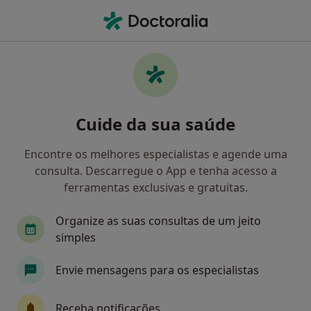
Men
Demência • Porto, Porto
Filters
• 1
Mapa
Demência, Porto
Cuide da sua saúde
Como classificamos os resultados
Encontre os melhores especialistas e agende uma
consulta. Descarregue o App e tenha acesso a
Qual é a especialização que procura?
ferramentas exclusivas e gratuitas.
Psiquiatra
Neurologista
Cardiologista
Organize as suas consultas de um jeito
simples
Envie mensagens para os especialistas
Receba notificações