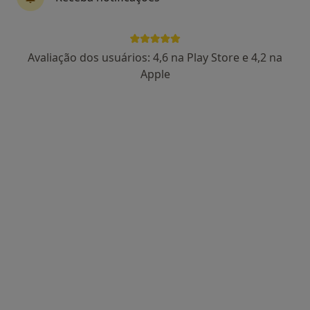
Célia Soares
Avaliação dos usuários: 4,6 na Play Store e 4,2 na
Psiquiatra
Apple
1 opinião
Praça Gen. Humberto Delgado 267 1º sala 6 - 7, Porto
•
Mapa
Consulta online de Psiquiatria
Serviço gratuito
Esse especialista não oferece agendamento online para esse endereço.
Solicite um atendimento