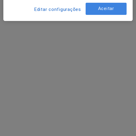
Psiquiatra
Aceitar
Editar configurações
1 opinião
R Agro 303, 5º Esquerdo Direito Frente, Vila Nova de Gaia
•
Mapa
Clinica Psiquiatria Psicologia e Psicoterapia Dr. Jorge Bouça Lda.
Esse especialista não oferece agendamento online para esse endereço.
Solicite um atendimento
Dra. Lídia Sousa Bom
Psiquiatra