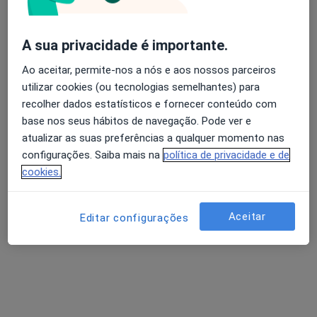
A sua privacidade é importante.
Luísa Moura
Ao aceitar, permite-nos a nós e aos nossos parceiros
Psicólogo
utilizar cookies (ou tecnologias semelhantes) para
3 opiniões
recolher dados estatísticos e fornecer conteúdo com
base nos seus hábitos de navegação. Pode ver e
Autoestima, maternidade e expatriação
atualizar as suas preferências a qualquer momento nas
Mestre em Psicologia Clínica e da Saúde
configurações. Saiba mais na
política de privacidade e de
Pacientes destacam a minha escuta e clareza
cookies.
Avenida da República, Vila Nova de Gaia
•
Mapa
LUMA Psicologia Clínica | Consultório Online – Vila Nova de Gaia
Aceitar
Editar configurações
Consulta de Psicologia Clínica
60 €
Esse especialista não oferece agendamento online para esse endereço.
Solicite um atendimento