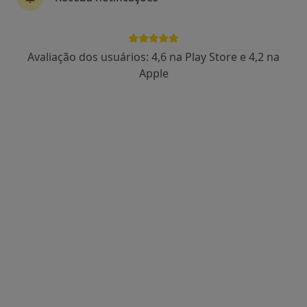
Avaliação dos usuários: 4,6 na Play Store e 4,2 na
Dra. Sara Paiva
Apple
Psicólogo
91 opiniões
Vila Nova de Gaia
•
Mapa
Consultório de Psicologia Online - Vila Nova de Gaia
Consulta online
desde 55 €
Esse especialista não oferece agendamento online para esse endereço.
Solicite um atendimento