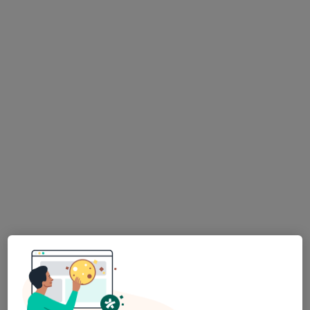
Dra. Leticia Leuze Machado
Psicólogo
24 opiniões
Rua de Álvares Cabral 4400-253, Vila Nova de Gaia
•
Mapa
Consultório de Psicologia Online - V. N. Gaia
Primeira consulta Psicologia
60 €
Esse especialista não oferece agendamento online para esse endereço.
Solicite um atendimento