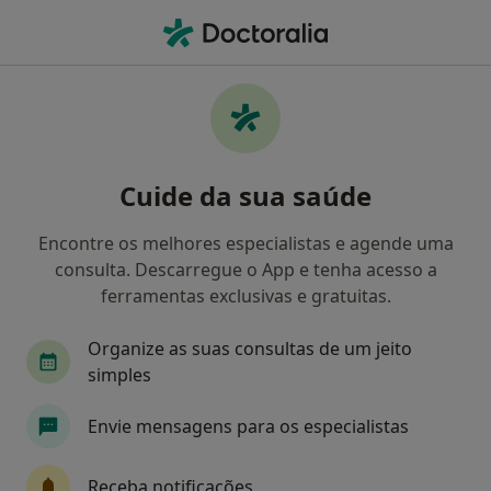
Men
Transtornos De Adaptação • Vila Nova de Gaia, Porto
Filters
• 1
Mapa
Transtornos de Adaptação, Vila Nova de
Cuide da sua saúde
Gaia
Como classificamos os resultados
Encontre os melhores especialistas e agende uma
consulta. Descarregue o App e tenha acesso a
ferramentas exclusivas e gratuitas.
Qual é a especialização que procura?
Organize as suas consultas de um jeito
Psicólogo
simples
Envie mensagens para os especialistas
Receba notificações