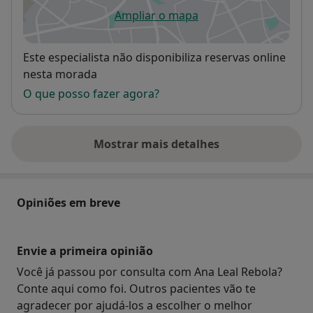
Ampliar o mapa
abre num novo separador
Disponibilidade
Este especialista não disponibiliza reservas online
nesta morada
O que posso fazer agora?
Mostrar mais detalhes
sobre o endereço
Opiniões em breve
Envie a primeira opinião
Você já passou por consulta com Ana Leal Rebola?
Conte aqui como foi. Outros pacientes vão te
agradecer por ajudá-los a escolher o melhor