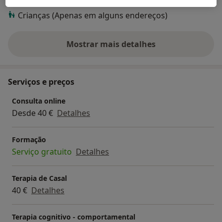
Adultos (Apenas em alguns endereços)
Crianças (Apenas em alguns endereços)
Mostrar mais detalhes
sobre a experiência
Serviços e preços
Consulta online
Desde 40 €
Detalhes
Formação
Serviço gratuito
Detalhes
Terapia de Casal
40 €
Detalhes
Terapia cognitivo - comportamental