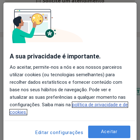
Solicite um atendimento
Experiência
Preços
Consultórios
Opiniões
Experiência
A sua privacidade é importante.
Psicologia Clinica, Psicologia da Saúde, Coaching,
Programação NeuroLinguística, Mindulness,
Ao aceitar, permite-nos a nós e aos nossos parceiros
Meditação
utilizar cookies (ou tecnologias semelhantes) para
recolher dados estatísticos e fornecer conteúdo com
Principais doenças tratadas
base nos seus hábitos de navegação. Pode ver e
Transtorno de Déficit de Atenção com Hiperatividade (
atualizar as suas preferências a qualquer momento nas
Transtornos Fóbicos
Anorexia Nervosa
configurações. Saiba mais na
política de privacidade e de
Perturbações do comportamento
cookies.
a11y_sr_more_diseases
Bulimia Nervosa
+22
Aceitar
Pacientes que trato
Editar configurações