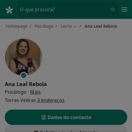
Men
O que procura?
Homepage
Psicólogo
Leiria
Ana Leal Rebola
Mudar de cidade
Ana Leal Rebola
sobre as especializações
Psicólogo
·
Mais
Torres Vedras
3 endereços
Dados do contacto