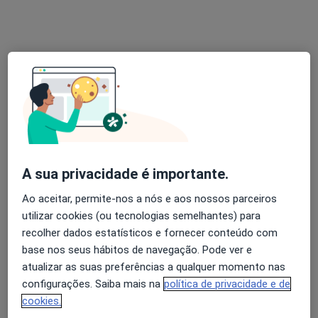
Solicite um atendimento
Dra. Leticia Leuze Machado
A sua privacidade é importante.
Psicólogo
Ao aceitar, permite-nos a nós e aos nossos parceiros
24 opiniões
utilizar cookies (ou tecnologias semelhantes) para
Praça General Humberto Delgado 266, Porto
•
Mapa
recolher dados estatísticos e fornecer conteúdo com
Consultório de Psicologia Online - Porto
base nos seus hábitos de navegação. Pode ver e
Primeira consulta Psicologia
60 €
atualizar as suas preferências a qualquer momento nas
configurações. Saiba mais na
política de privacidade e de
Esse especialista não oferece agendamento online para esse endereço.
cookies.