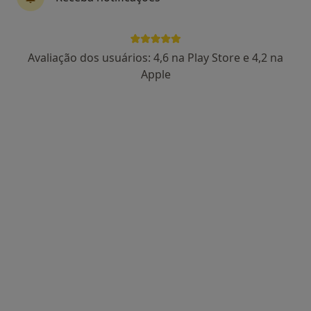
Dra. Sara Paiva
Avaliação dos usuários: 4,6 na Play Store e 4,2 na
Psicólogo
Apple
91 opiniões
Morada 1
Morada 2
Porto
•
Mapa
Consultório de Psicologia Online - Porto
Consulta online
desde 55 €
Esse especialista não oferece agendamento online para esse endereço.
Solicite um atendimento