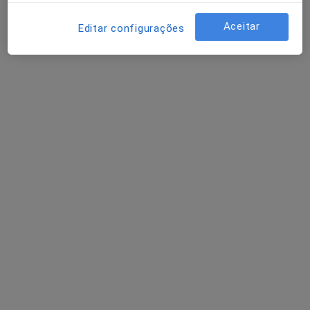
Solicite um atendimento
Aceitar
Editar configurações
Dra. Elaine de Andrade
Psicólogo
Morada 1
Morada 2
Avenida de Rodrigues de Freitas 41 (1° Direito), Porto
•
Mapa
Catharsis - Clínica de Psicologia
Primeira consulta Psicologia
80 €