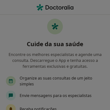
Men
Transtornos De Adaptação • Maia, Porto
Filters
• 1
Mapa
Transtornos de Adaptação, Maia
Cuide da sua saúde
Como classificamos os resultados
Encontre os melhores especialistas e agende uma
consulta. Descarregue o App e tenha acesso a
Qual é a especialização que procura?
ferramentas exclusivas e gratuitas.
Psicólogo
Cardiologista
Dentista
Psi
Organize as suas consultas de um jeito
simples
Envie mensagens para os especialistas
Receba notificações