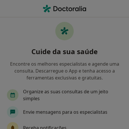
Men
Ginecologista • Lisboa, Lisboa
Filters
Mapa
Ginecologistas em Lisboa
Cuide da sua saúde
Como classificamos os resultados
Encontre os melhores especialistas e agende uma
consulta. Descarregue o App e tenha acesso a
ferramentas exclusivas e gratuitas.
Organize as suas consultas de um jeito
simples
Envie mensagens para os especialistas
Dra. Alini Cunha
Ginecologista
Receba notificações