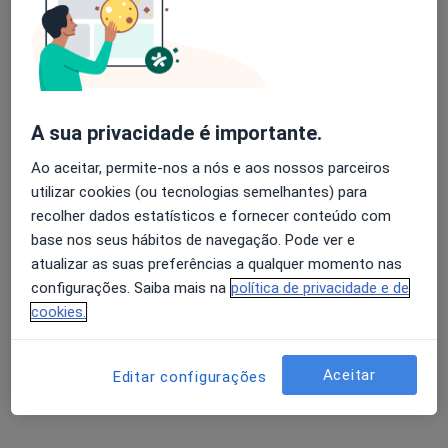
Dra. Liliana De Campos Gomes
Ginecologista
A sua privacidade é importante.
24 opiniões
Rua Nova do Almada 18, Lisboa
•
Mapa
Ao aceitar, permite-nos a nós e aos nossos parceiros
Consultório médico Dra. Ivone Dias
utilizar cookies (ou tecnologias semelhantes) para
recolher dados estatísticos e fornecer conteúdo com
Primeira consulta Ginecologia - Obstetricia
110 €
base nos seus hábitos de navegação. Pode ver e
Esse especialista não oferece agendamento online para esse endereço.
atualizar as suas preferências a qualquer momento nas
configurações. Saiba mais na
política de privacidade e de
Solicite um atendimento
cookies.
Aceitar
Editar configurações