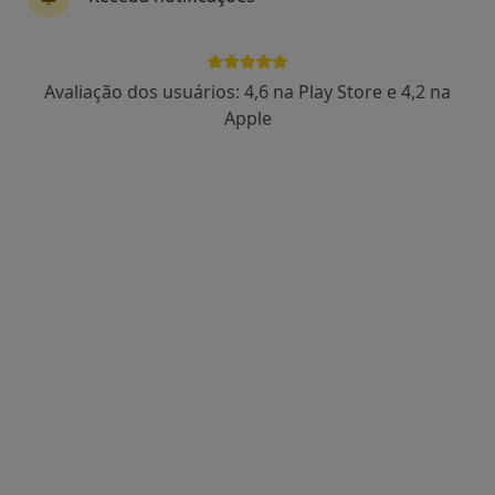
225 opiniões
Morada 1
Morada 2
Morada 3
Morada 4
Avaliação dos usuários: 4,6 na Play Store e 4,2 na
Apple
Alameda dos Oceanos 96, Lisboa
•
Mapa
Consultório Parque das Nações (Vila Expo)
Primeira consulta Ginecologia - Obstetricia
110 €
Esse especialista não oferece agendamento online para esse endereço.
Solicite um atendimento