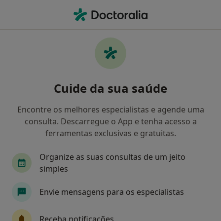
Men
Transtorno Da Personalidade Dependente • Estoril, Lisboa
Filters
• 1
Mapa
Transtorno da Personalidade Dependente,
Cuide da sua saúde
Estoril
Como classificamos os resultados
Encontre os melhores especialistas e agende uma
consulta. Descarregue o App e tenha acesso a
ferramentas exclusivas e gratuitas.
Qual é a especialização que procura?
Organize as suas consultas de um jeito
Psicólogo
simples
Envie mensagens para os especialistas
Receba notificações