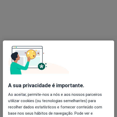
Dra. Catarina Lucas
Psicólogo
86 opiniões
Rua Feio Terenas, Parede, Cascais
•
Mapa
Centro Catarina Lucas - Cascais
Primeira consulta Psicologia
desde 60 €
Esse especialista não oferece agendamento online para esse endereço.
Solicite um atendimento
A sua privacidade é importante.
Ao aceitar, permite-nos a nós e aos nossos parceiros
utilizar cookies (ou tecnologias semelhantes) para
recolher dados estatísticos e fornecer conteúdo com
base nos seus hábitos de navegação. Pode ver e