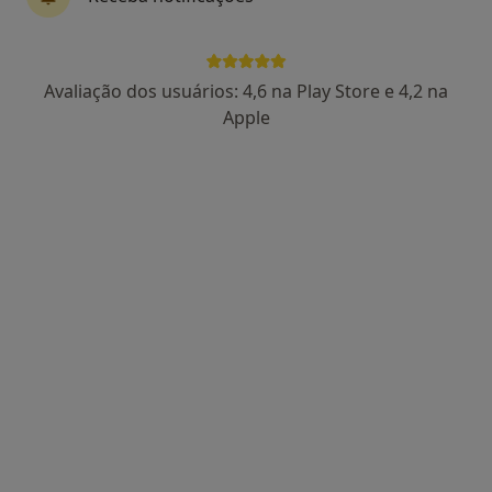
Avaliação dos usuários: 4,6 na Play Store e 4,2 na
Dra. Paula Águas
Apple
Psicólogo
102 opiniões
Rua Viana da Mota, nº13, R/C - São Pedro do Estoril, Estoril
•
Mapa
Estoril
Primeira consulta Psicologia
65 €
Esse especialista não oferece agendamento online para esse endereço.
Solicite um atendimento