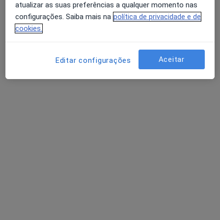
atualizar as suas preferências a qualquer momento nas
configurações. Saiba mais na
política de privacidade e de
cookies.
Dra. Diana Silva
Psicólogo
Aceitar
Editar configurações
102 opiniões
SENTE - Cowork Terapêutico Praceta de Portugal, 63 A Quinta de São Gonçalo, Carcavelos
•
Mapa
Consultório Dra. Diana Silva (Carcavelos)
Primeira consulta Psicologia
desde 55 €
Esse especialista não oferece agendamento online para esse endereço.
Solicite um atendimento