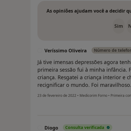
As opiniões ajudam você a decidir q
Sim
Veríssimo Oliveira
Número de telefon
V
Já tive imensas depressões agora ten
primeira sessão fui à minha infância.
criança. Resgatei a criança interior e c
recignificar o mundo. Foi maravilhoso
23 de fevereiro de 2022
•
Medicorim Forno
•
Primeira con
Diogo
Consulta verificada
D