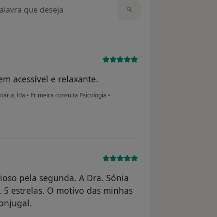
m opiniões
m acessível e relaxante.
tária, lda
•
Primeira consulta Psicologia
•
sioso pela segunda. A Dra. Sónia
. 5 estrelas. O motivo das minhas
onjugal.