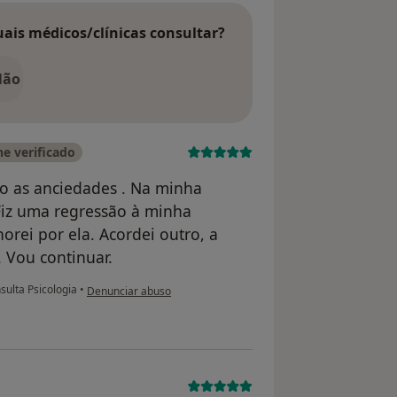
uais médicos/clínicas consultar?
Não
e verificado
ho as anciedades . Na minha
 Fiz uma regressão à minha
horei por ela. Acordei outro, a
. Vou continuar.
na opinião do utilizador Veríssimo Oliveira
sulta Psicologia
•
Denunciar abuso