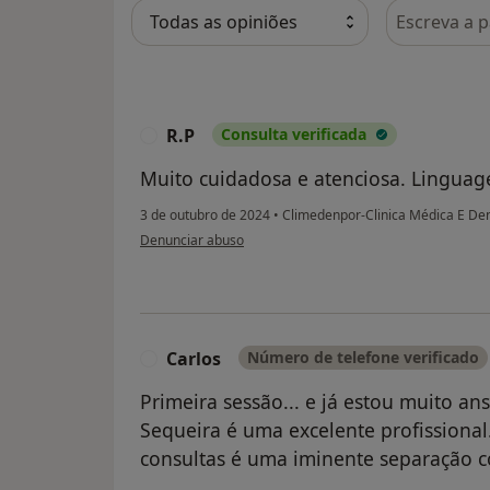
Pesquisar e
R.P
Consulta verificada
R
Muito cuidadosa e atenciosa. Linguage
3 de outubro de 2024
•
Climedenpor-Clinica Médica E Den
na opinião do utilizador R.P
Denunciar abuso
Carlos
Número de telefone verificado
C
Primeira sessão... e já estou muito an
Sequeira é uma excelente profissional
consultas é uma iminente separação c