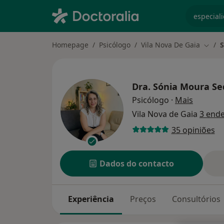
especiali
Homepage
Psicólogo
Vila Nova De Gaia
S
Mudar
Dra.
Sónia Moura Se
sobre as
Psicólogo
·
Mais
Vila Nova de Gaia
3 end
35 opiniões
Dados do contacto
Experiência
Preços
Consultórios