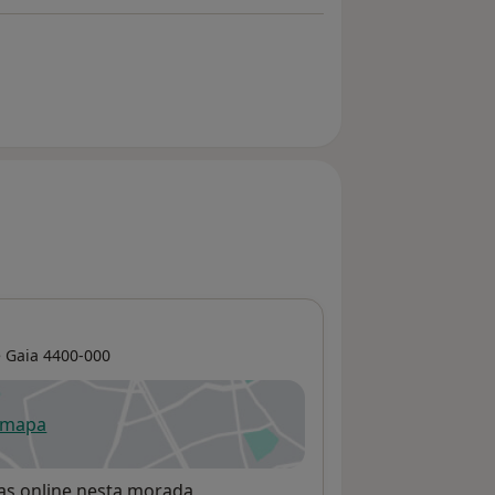
e Gaia
4400-000
 mapa
re num novo separador
rvas online nesta morada