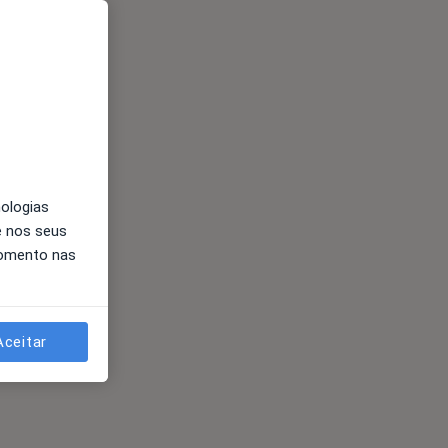
nologias
e nos seus
momento nas
Aceitar