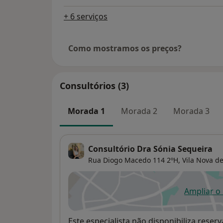
+ 6 serviços
Como mostramos os preços?
Consultórios (3)
Morada 1
Morada 2
Morada 3
Consultório Dra Sónia Sequeira
Rua Diogo Macedo 114 2ºH,
Vila Nova d
Ampliar o
ab
Disponibilidade
Este especialista não disponibiliza rese