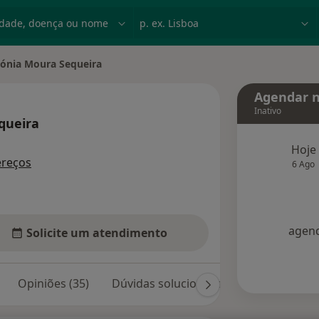
dade, doença ou nome
p. ex. Lisboa
ónia Moura Sequeira
 de cidade
Agendar n
Inativo
queira
 especializações
Hoje
ereços
6 Ago
agend
Solicite um atendimento
Opiniões (35)
Dúvidas solucionadas (34)