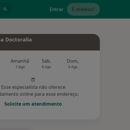
Entrar
É médico?
a Doctoralia
Amanhã
Sáb,
Dom,
Segunda-feira
Ter,
7 Ago
8 Ago
9 Ago
10 Ago
11 Ag
Esse especialista não oferece
amento online para esse endereço.
Solicite um atendimento