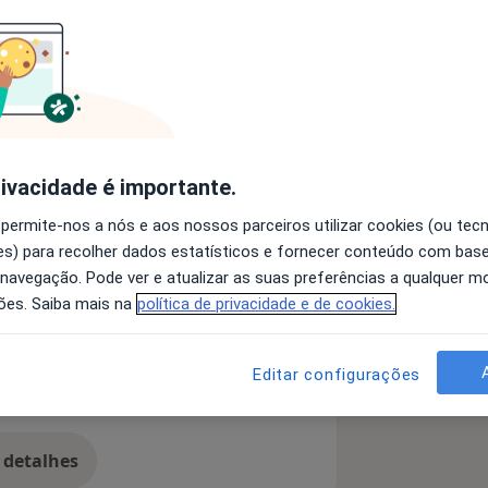
enciada em Psicologia clínica e pós
terapia. Formação em Psicoterapia
gica, Clinica em Consultórios privados,
 Cognitiva e comportamental e
siedade, terapia de casal,
rivacidade é importante.
. Formadora Certificada pelo IEFP
ualdade de Género. Ministra cursos e
 permite-nos a nós e aos nossos parceiros utilizar cookies (ou tec
ência emocional.
s) para recolher dados estatísticos e fornecer conteúdo com bas
 navegação. Pode ver e atualizar as suas preferências a qualquer 
a11y_sr_more_diseases
De Estresse
+6
ões. Saiba mais na
política de privacidade e de cookies.
Editar configurações
 detalhes
bre a experiência