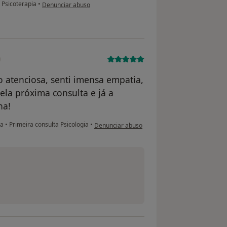
na opinião do utilizador Carlos
Psicoterapia
•
Denunciar abuso
o atenciosa, senti imensa empatia,
la próxima consulta e já a
ha!
na opinião do utilizador Sofia L
ia
•
Primeira consulta Psicologia
•
Denunciar abuso