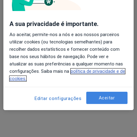
A sua privacidade é importante.
Avaliação dos usuários: 4,6 na Play Store e 4,2 na
Dra. Vitória Ferreira
Apple
Ao aceitar, permite-nos a nós e aos nossos parceiros
Psicólogo
utilizar cookies (ou tecnologias semelhantes) para
27 opiniões
recolher dados estatísticos e fornecer conteúdo com
Consulta de Psicologia online, Beja
•
Mapa
base nos seus hábitos de navegação. Pode ver e
Dra. Vitória Ferreira Beja
atualizar as suas preferências a qualquer momento nas
configurações. Saiba mais na
política de privacidade e de
Primeira consulta Psicologia
desde 55 €
cookies.
Esse especialista não oferece agendamento online para esse endereço.
Solicite um atendimento
Aceitar
Editar configurações