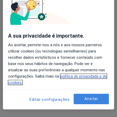
Avaliação dos usuários: 4,6 na Play Store e 4,2 na
Dra. Ana Rita Ferreira
Apple
Psicólogo
A sua privacidade é importante.
27 opiniões
Ao aceitar, permite-nos a nós e aos nossos parceiros
Rua Francisco Lopes Franco, n.º22, Ericeira
•
Mapa
utilizar cookies (ou tecnologias semelhantes) para
Consultório privado
recolher dados estatísticos e fornecer conteúdo com
Primeira consulta Psicologia
125 €
base nos seus hábitos de navegação. Pode ver e
atualizar as suas preferências a qualquer momento nas
Esse especialista não oferece agendamento online para esse endereço.
configurações. Saiba mais na
política de privacidade e de
Solicite um atendimento
cookies.
Aceitar
Editar configurações