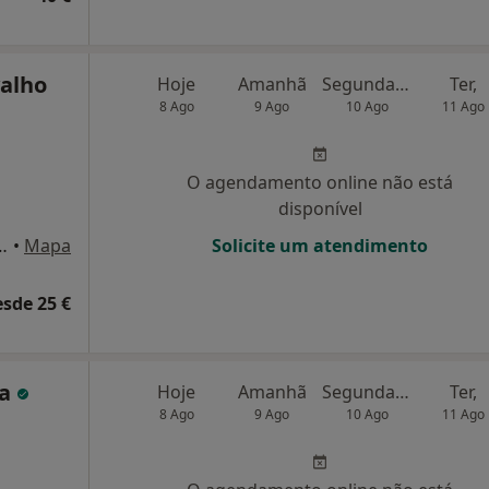
valho
Hoje
Amanhã
Segunda-feira
Ter,
8 Ago
9 Ago
10 Ago
11 Ago
O agendamento online não está
disponível
, n° 61 - C, Consultório 7 , Lisboa
•
Mapa
Solicite um atendimento
esde 25 €
ia
Hoje
Amanhã
Segunda-feira
Ter,
8 Ago
9 Ago
10 Ago
11 Ago