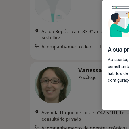
Av. da República nº82 3º andar (Entrecampos) 16
M3l Clinic
Acompanhamento de doentes crónicos
Preço não di
A sua p
Ao aceitar,
semelhante
Vanessa Sofia Di
hábitos de
Psicólogo
configuraç
Avenida Duque de Loulé nº47 5º DT, Li
Consultório privado
Acompanhamento de doentes crónicos