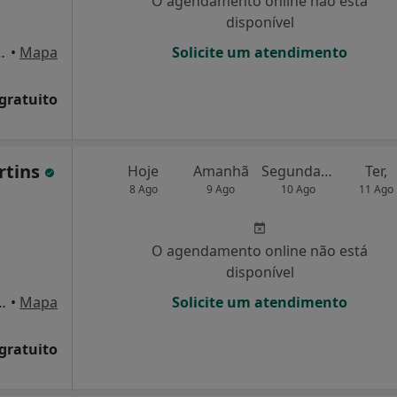
O agendamento online não está
disponível
, 4º Esquerdo, Lisboa
•
Mapa
Solicite um atendimento
 gratuito
rtins
Hoje
Amanhã
Segunda-feira
Ter,
8 Ago
9 Ago
10 Ago
11 Ago
O agendamento online não está
disponível
orre 3, Sala 606, Lisboa
•
Mapa
Solicite um atendimento
 gratuito