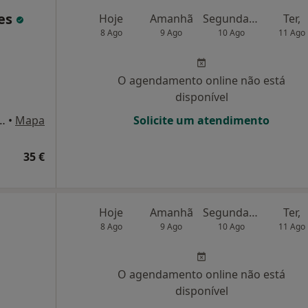
res
Hoje
Amanhã
Segunda-feira
Ter,
8 Ago
9 Ago
10 Ago
11 Ago
O agendamento online não está
disponível
oja 1 - Urbanização das Colinas do Cruzeiro, Odivelas
•
Mapa
Solicite um atendimento
35 €
Hoje
Amanhã
Segunda-feira
Ter,
8 Ago
9 Ago
10 Ago
11 Ago
O agendamento online não está
disponível