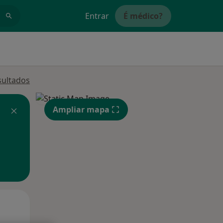
Entrar
É médico?
sultados
Ampliar mapa
Qua
Qui,
Sex,
12 Ago
13 Ago
14 Ago