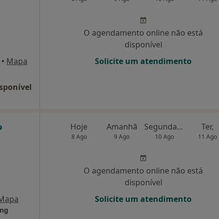
O agendamento online não está
disponível
•
Mapa
Solicite um atendimento
sponível
Hoje
Amanhã
Segunda-feira
Ter,
8 Ago
9 Ago
10 Ago
11 Ago
O agendamento online não está
disponível
Mapa
Solicite um atendimento
ing