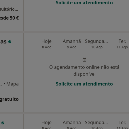
Solicite um atendimento
Vera Afonso Mendes Psicóloga Clínica - Consultório 100% online
esde 50 €
xas
Hoje
Amanhã
Segunda-feira
Ter,
8 Ago
9 Ago
10 Ago
11 Ago
O agendamento online não está
disponível
o de Aguiar nº58-B, Lisboa
•
Mapa
Solicite um atendimento
 gratuito
o
Hoje
Amanhã
Segunda-feira
Ter,
8 Ago
9 Ago
10 Ago
11 Ago