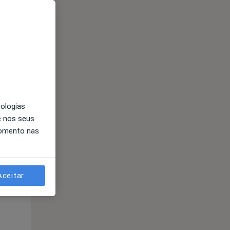
nologias
e nos seus
Qua
Qui,
Sex,
momento nas
12 Ago
13 Ago
14 Ago
Aceitar