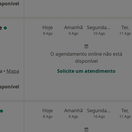
sponível
te
Hoje
Amanhã
Segunda-feira
Ter,
8 Ago
9 Ago
10 Ago
11 Ago
O agendamento online não está
disponível
oa
•
Mapa
Solicite um atendimento
sponível
Hoje
Amanhã
Segunda-feira
Ter,
8 Ago
9 Ago
10 Ago
11 Ago