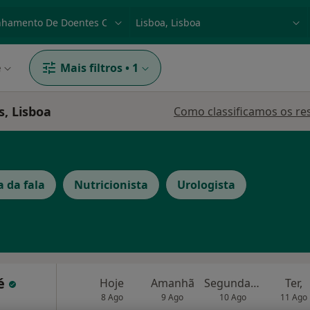
dade, doença ou nome
p. ex. Lisboa
e
Mais filtros
•
1
, Lisboa
Como classificamos os re
 da fala
Nutricionista
Urologista
Lé
Hoje
Amanhã
Segunda-feira
Ter,
8 Ago
9 Ago
10 Ago
11 Ago