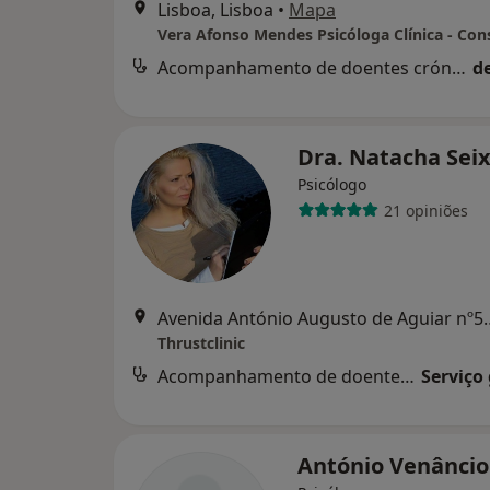
Lisboa, Lisboa
•
Mapa
Acompanhamento de doentes crónicos
d
Dra. Natacha Sei
Psicólogo
21 opiniões
Avenida António August
Thrustclinic
Acompanhamento de doentes crónicos
Serviço
António Venânci