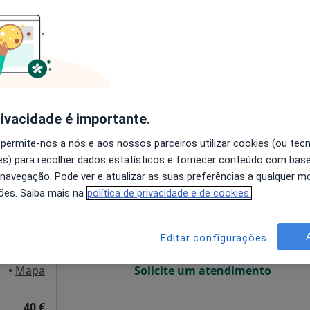
O agendamento online não está
disponível
00-205 Lisboa, Lisboa
•
Mapa
Solicite um atendimento
sponível
rivacidade é importante.
 permite-nos a nós e aos nossos parceiros utilizar cookies (ou tec
s) para recolher dados estatísticos e fornecer conteúdo com bas
ogo
Hoje
Amanhã
Segunda-feira
Ter,
 navegação. Pode ver e atualizar as suas preferências a qualquer 
8 Ago
9 Ago
10 Ago
11 Ago
ões. Saiba mais na
política de privacidade e de cookies.
O agendamento online não está
Editar configurações
disponível
sboa
•
Mapa
Solicite um atendimento
40 €