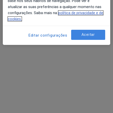
base nos seus hábitos de navegação. Pode ver e
atualizar as suas preferências a qualquer momento nas
configurações. Saiba mais na
política de privacidade e de
cookies.
Aceitar
Editar configurações
Dra. Diana Silva
Psicólogo
102 opiniões
Avenida Miguel Bombarda 1, 3º esquerdo, Lisboa
•
Mapa
Consultório Saldanha
Avaliação neuropsicológica
desde 55 €
Esse especialista não oferece agendamento online para esse endereço.
Solicite um atendimento