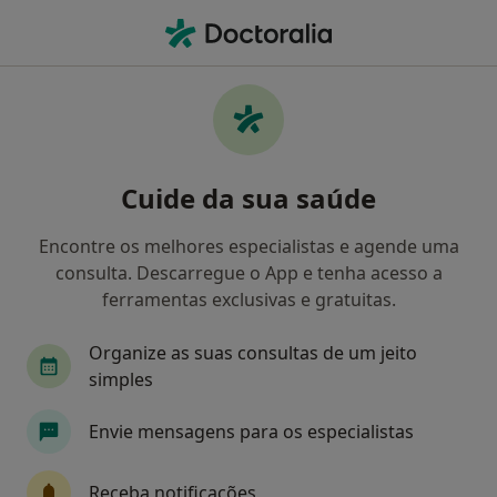
Men
Avaliação Neuropsicológica • Lisboa, Lisboa
Filters
• 1
Mapa
Avaliação neuropsicológica, Lisboa
Cuide da sua saúde
Como classificamos os resultados
Encontre os melhores especialistas e agende uma
consulta. Descarregue o App e tenha acesso a
Qual é a especialização que procura?
ferramentas exclusivas e gratuitas.
Psicólogo
Clínico geral
Psiquiatra
Organize as suas consultas de um jeito
simples
Alergologista
Dermatologista
Envie mensagens para os especialistas
Veja mais
Receba notificações