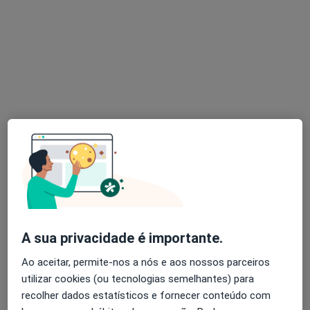
Dra. Catarina Ribeiro
Psicólogo
30 opiniões
Campo Grande 35, 10ºB, Lisboa
•
Mapa
Consultório de Lisboa
Avaliação neuropsicológica
Preço não disponível
Esse especialista não oferece agendamento online para esse endereço.
A sua privacidade é importante.
Solicite um atendimento
Ao aceitar, permite-nos a nós e aos nossos parceiros
utilizar cookies (ou tecnologias semelhantes) para
recolher dados estatísticos e fornecer conteúdo com