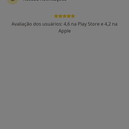
Avaliação dos usuários: 4,6 na Play Store e 4,2 na
Apple
Mariana Moutinho
Psicólogo
Avenida da República 50, Lisboa
•
Mapa
PsiVita Lisboa
Avaliação neuropsicológica
65 €
Esse especialista não oferece agendamento online para esse endereço.
Solicite um atendimento