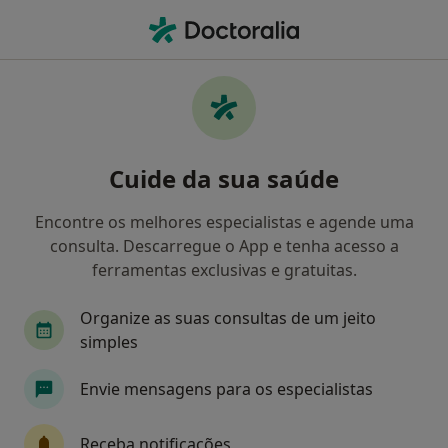
Men
Allianz • Lisboa, Lisboa
Filters
• 1
Mapa
Médicos recomendados de Allianz em
Cuide da sua saúde
Lisboa
Como classificamos os resultados
Encontre os melhores especialistas e agende uma
consulta. Descarregue o App e tenha acesso a
ferramentas exclusivas e gratuitas.
Qual é a especialização que procura?
Organize as suas consultas de um jeito
Psicólogo
Dentista
Ginecologista
Oto
simples
Envie mensagens para os especialistas
Receba notificações