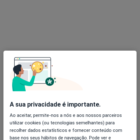
Dr. Miguel Montenegro
Psicólogo
13 opiniões
Avenida 5 de Outubro 122, Lisboa
•
Mapa
Consultório Miguel Montenegro
Consulta online
65 €
Esse especialista não oferece agendamento online para esse endereço.
Solicite um atendimento
A sua privacidade é importante.
Ao aceitar, permite-nos a nós e aos nossos parceiros
utilizar cookies (ou tecnologias semelhantes) para
recolher dados estatísticos e fornecer conteúdo com
base nos seus hábitos de navegação. Pode ver e