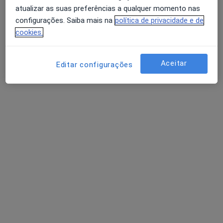
atualizar as suas preferências a qualquer momento nas
configurações. Saiba mais na
política de privacidade e de
cookies.
Dr. João Lino Santos
Psicólogo
Aceitar
Editar configurações
Rua Rodrigues Sampaio 76, 1º Andar, Lisboa
•
Mapa
João Lino Santos - Psicologia
Primeira consulta Psicologia
50 €
Esse especialista não oferece agendamento online para esse endereço.
Solicite um atendimento