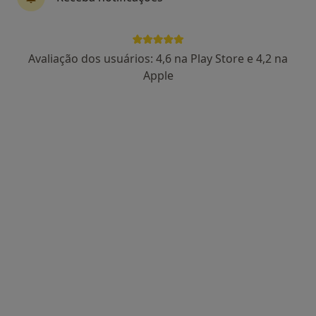
Avaliação dos usuários: 4,6 na Play Store e 4,2 na
Dra. Catarina Lucas
Apple
Psicólogo
86 opiniões
Rua Manuel da Silva Leal, nº 7A, Lisboa
•
Mapa
Centro Catarina Lucas
Primeira consulta Psicologia
desde 60 €
Esse especialista não oferece agendamento online para esse endereço.
Solicite um atendimento