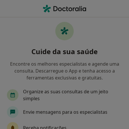
Men
Groupama • Lisboa, Lisboa
Filters
• 1
Mapa
Médicos recomendados de Groupama em
Cuide da sua saúde
Lisboa
Como classificamos os resultados
Encontre os melhores especialistas e agende uma
consulta. Descarregue o App e tenha acesso a
ferramentas exclusivas e gratuitas.
Qual é a especialização que procura?
Organize as suas consultas de um jeito
Psicólogo
Dentista
Otorrinolaringologist
simples
Envie mensagens para os especialistas
Receba notificações