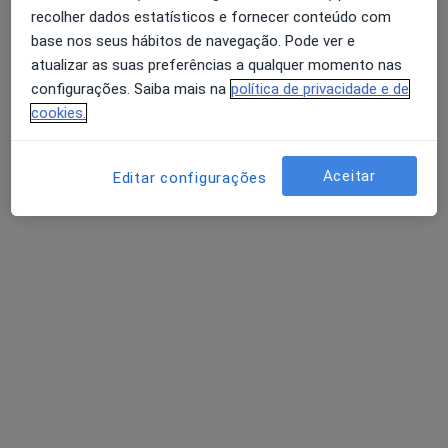
recolher dados estatísticos e fornecer conteúdo com
base nos seus hábitos de navegação. Pode ver e
Dr. João Lino Santos
atualizar as suas preferências a qualquer momento nas
Psicólogo
configurações. Saiba mais na
política de privacidade e de
Rua Rodrigues Sampaio 76, 1º Andar, Lisboa
•
Mapa
cookies.
João Lino Santos - Psicologia
Primeira consulta Psicologia
50 €
Aceitar
Editar configurações
Esse especialista não oferece agendamento online para esse endereço.
Solicite um atendimento