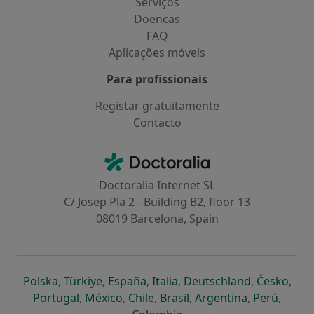
Serviços
Doencas
FAQ
Aplicações móveis
Para profissionais
Registar gratuitamente
Contacto
Contacto
Doctoralia - Homepage
Doctoralia Internet SL
C/ Josep Pla 2 - Building B2, floor 13
08019 Barcelona, Spain
abre num novo separador
abre num novo separador
abre num novo separador
abre num novo separado
abre num n
abre
Polska
,
Türkiye
,
España
,
Italia
,
Deutschland
,
Česko
,
abre num novo separador
abre num novo separador
abre num novo separador
abre num novo separa
abre num no
abre n
Portugal
,
México
,
Chile
,
Brasil
,
Argentina
,
Perú
,