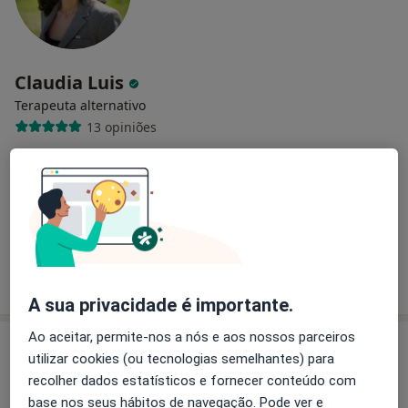
Claudia Luis
Terapeuta alternativo
13 opiniões
Rua Jorge Barradas n.41, Lisboa
•
Mapa
Centro Dietético Ametista
Consulta online
desde 50 €
Esse especialista não oferece agendamento online para esse endereço.
Solicite um atendimento
A sua privacidade é importante.
Ao aceitar, permite-nos a nós e aos nossos parceiros
utilizar cookies (ou tecnologias semelhantes) para
recolher dados estatísticos e fornecer conteúdo com
base nos seus hábitos de navegação. Pode ver e