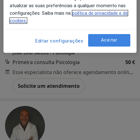
atualizar as suas preferências a qualquer momento nas
configurações. Saiba mais na
política de privacidade e de
cookies.
Dr. João Lino Santos
Psicólogo
Aceitar
Editar configurações
Rua Rodrigues Sampaio 76, 1º Andar, Lisboa
•
Mapa
João Lino Santos - Psicologia
Primeira consulta Psicologia
50 €
Esse especialista não oferece agendamento online para esse endereço.
Solicite um atendimento