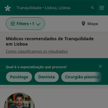
Men
Tranquilidade • Lisboa, Lisboa
Filters
• 1
Mapa
Médicos recomendados de Tranquilidade
em Lisboa
Como classificamos os resultados
Qual é a especialização que procura?
Psicólogo
Dentista
Cirurgião plástico