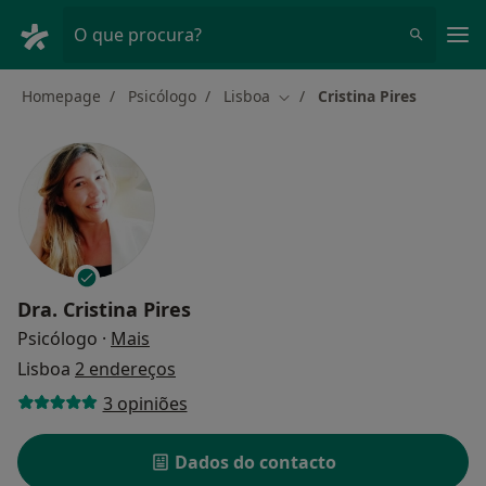
Men
O que procura?
Homepage
Psicólogo
Lisboa
Cristina Pires
Mudar de cidade
Dra.
Cristina Pires
sobre as especializações
Psicólogo
·
Mais
Lisboa
2 endereços
3 opiniões
Dados do contacto