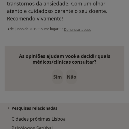
transtornos da ansiedade. Com um olhar
atento e cuidadoso perante o seu doente.
Recomendo vivamente!
na opinião do utilizador Conta eliminada
3 de junho de 2019
•
outro lugar
•
•
Denunciar abuso
As opiniões ajudam você a decidir quais
médicos/clínicas consultar?
Sim
Não
Pesquisas relacionadas
Cidades próximas Lisboa
Psicólogos Setúbal