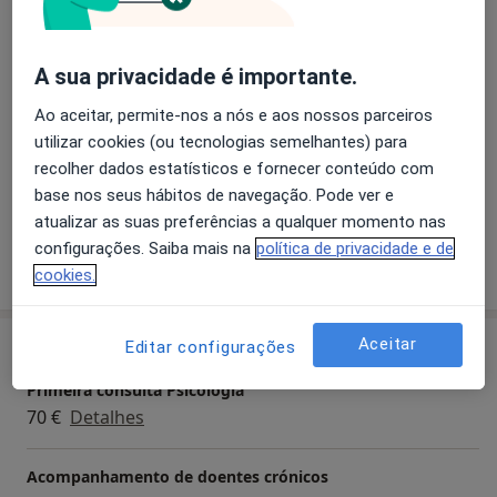
Transtornos Da Personalidade
• Tem-se especializado na deteção precoce e
intervenção nas demências.
Transtornos do Humor
A sua privacidade é importante.
• Experiência profissional em consultório privado.
Transtornos De Estresse Pós-Traumáticos
• Formadora em diversas ações de formação.
a11y_sr_more_diseases
Ataque de pânico
+1
Ao aceitar, permite-nos a nós e aos nossos parceiros
• Consultora psicogeriátrica de projetos com palhaços
utilizar cookies (ou tecnologias semelhantes) para
visitadores.
Pacientes que trato
recolher dados estatísticos e fornecer conteúdo com
• Área de Interesse Psico-oncologia e Mindfulness.
base nos seus hábitos de navegação. Pode ver e
Adultos
atualizar as suas preferências a qualquer momento nas
configurações. Saiba mais na
política de privacidade e de
Mostrar mais detalhes
sobre a experiência
cookies.
Aceitar
Serviços e preços
Editar configurações
Primeira consulta Psicologia
70 €
Detalhes
Acompanhamento de doentes crónicos