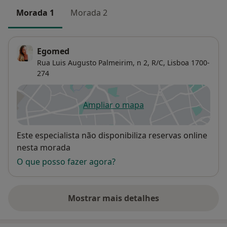
Morada 1
Morada 2
Egomed
Rua Luis Augusto Palmeirim, n 2, R/C,
Lisboa
1700-
274
Ampliar o mapa
abre num novo separador
Disponibilidade
Este especialista não disponibiliza reservas online
nesta morada
O que posso fazer agora?
Mostrar mais detalhes
sobre o endereço