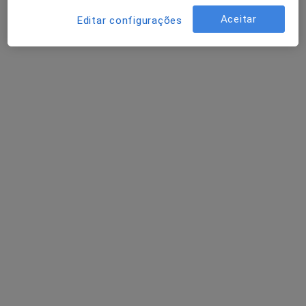
Aceitar
Editar configurações
Prof. Doutora Rita Antunes Varela Bicha
Castelo
Terapeuta alternativo
57 opiniões
1-Rua Braamcamp , 9 - 8ºandar sala 4, Lisboa
•
Mapa
Gabinete de Aconselhamento e Intervenção Psicoterapeutica - G.A.I.P_- CONSULTAS PSICOTERAPIA ;TERAPIA CASAL Presencial e online ial
Terapia de Casal
desde 140 €
Esse especialista não oferece agendamento online para esse endereço.
Solicite um atendimento