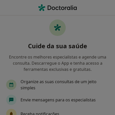
Men
Terapia De Casal • Lisboa, Lisboa
Filters
• 1
Mapa
Terapia de Casal, Lisboa
Cuide da sua saúde
Como classificamos os resultados
Encontre os melhores especialistas e agende uma
consulta. Descarregue o App e tenha acesso a
Qual é a especialização que procura?
ferramentas exclusivas e gratuitas.
Psicólogo
Psiquiatra
Organize as suas consultas de um jeito
simples
Terapeuta alternativo
Nutricionista
Envie mensagens para os especialistas
Pediatra
Veja mais
Receba notificações