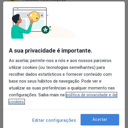
Especialistas - acompanhamento de doentes
crónicos
Avaliação dos usuários: 4,6 na Play Store e 4,2 na
Apple
Sandra Correia
Psicólogo, Terapeuta alternativo
A sua privacidade é importante.
Mem Martins
Ao aceitar, permite-nos a nós e aos nossos parceiros
Agendar uma visita
utilizar cookies (ou tecnologias semelhantes) para
Marcia Rachide
recolher dados estatísticos e fornecer conteúdo com
base nos seus hábitos de navegação. Pode ver e
Psicólogo
atualizar as suas preferências a qualquer momento nas
Lagos
configurações. Saiba mais na
política de privacidade e de
cookies.
Agendar uma visita
Catarina I Bernardes Fonseca
Aceitar
Editar configurações
Psicólogo