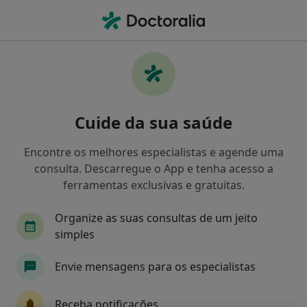
Men
O que procura?
Homepage
Serviços
Acompanhamento De Doentes Crónicos
Acompanhamento de doentes
Cuide da sua saúde
crónicos - Informação,
Encontre os melhores especialistas e agende uma
especialistas, perguntas
consulta. Descarregue o App e tenha acesso a
frequentes
ferramentas exclusivas e gratuitas.
Organize as suas consultas de um jeito
simples
Informação
Envie mensagens para os especialistas
Receba notificações