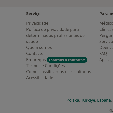
Serviço
Para o
Privacidade
Médic
Política de privacidade para
Clínica
determinados profissionais de
Pergun
saúde
Serviç
Quem somos
Doenc
Contacto
FAQ
Empregos
Aplica
Estamos a contratar!
Termos e Condições
Como classificamos os resultados
Acessibilidade
abre num novo s
abre num
a
Polska
,
Türkiye
,
España
,
RE