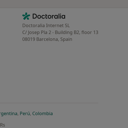
Contacto
Doctoralia - Homepage
Doctoralia Internet SL
C/ Josep Pla 2 - Building B2, floor 13
08019 Barcelona, Spain
dor
 separador
 novo separador
re num novo separador
abre num novo separador
abre num novo separador
abre num novo separador
rgentina
,
Perú
,
Colombia
ARs