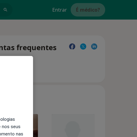
Entrar
É médico?
untas frequentes
nologias
e nos seus
momento nas