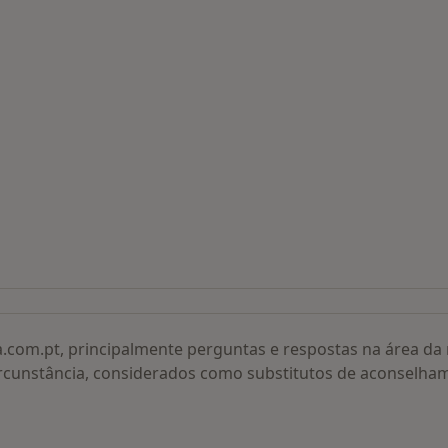
 procurados
a.com.pt, principalmente perguntas e respostas na área d
rcunstância, considerados como substitutos de aconselha