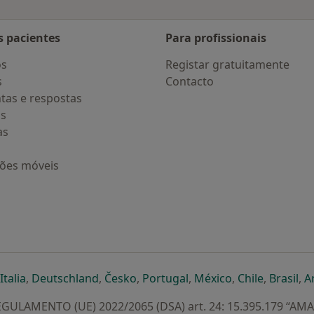
s pacientes
Para profissionais
os
Registar gratuitamente
s
Contacto
tas e respostas
os
as
ções móveis
eparador
 novo separador
bre num novo separador
abre num novo separador
abre num novo separador
abre num novo separador
abre num novo separa
abre num novo
abre num
ab
Italia
,
Deutschland
,
Česko
,
Portugal
,
México
,
Chile
,
Brasil
,
A
GULAMENTO (UE) 2022/2065 (DSA) art. 24: 15.395.179 “AM