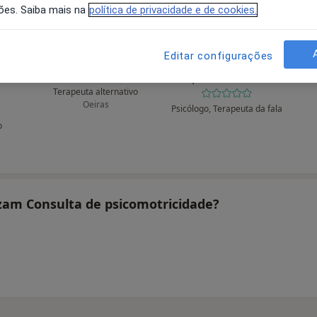
ões. Saiba mais na
política de privacidade e de cookies.
Editar configurações
ão
Xavier Anton
Gad - Gabinete de
P
es
Apoio à Dislexia
Terapeuta alternativo
Oeiras
Psicólogo, Terapeuta da fala
o
izam Consulta de psicomotricidade?