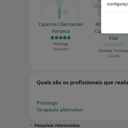
configuraç
Catarina I Bernardes
Rita Maria Leit
Fonseca
Cunha Fernand
Vilar
Psicólogo
Santarém
Dentista, Psicólog
Guarda
Quais são os profissionais que real
Psicólogo
Terapeuta alternativo
Pesquisas relacionadas