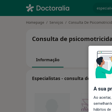
especiali
Homepage
Serviços
Consulta De Psicomotrici
Consulta de psicomotricida
Informação
Especialistas - consulta de psicomot
A sua p
Ao aceitar,
semelhante
hábitos de