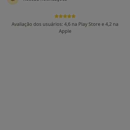
90 opiniões
Morada 1
Morada 2
Morada 3
Avaliação dos usuários: 4,6 na Play Store e 4,2 na
Apple
Rua Manuel Tito de Morais, 2, Caparica
•
Mapa
Clínica Cuf Almada
Esse especialista não oferece agendamento online para esse endereço.
Solicite um atendimento
United Medical Clinic Lisbon (UMC Lisbon)