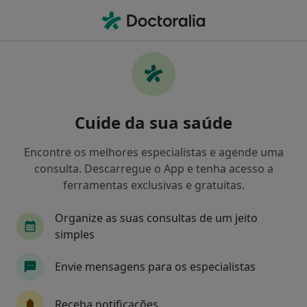
Men
Gastroenterologista • Lisboa, Lisboa
Filters
Mapa
Gastroenterologistas em Lisboa
Cuide da sua saúde
Como classificamos os resultados
Encontre os melhores especialistas e agende uma
consulta. Descarregue o App e tenha acesso a
ferramentas exclusivas e gratuitas.
Organize as suas consultas de um jeito
simples
Envie mensagens para os especialistas
Vítor Fernandes
Gastroenterologista
Receba notificações