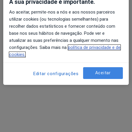
A sua privacidade é importante.
Largo Luzia Maria Martins nº1, esc. 2, Lisboa
•
Mapa
Ao aceitar, permite-nos a nós e aos nossos parceiros
Adest - Clínica Médica
utilizar cookies (ou tecnologias semelhantes) para
Nenhum profissional neste centro médico tem consultas disponíveis
recolher dados estatísticos e fornecer conteúdo com
base nos seus hábitos de navegação. Pode ver e
Mostrar perfil
atualizar as suas preferências a qualquer momento nas
configurações. Saiba mais na
política de privacidade e de
cookies.
Aceitar
Editar configurações
Dra. Ana Morbey
Gastroenterologista
1 opinião
Rua Castilho 13 D, 7ºD, Lisboa
•
Mapa