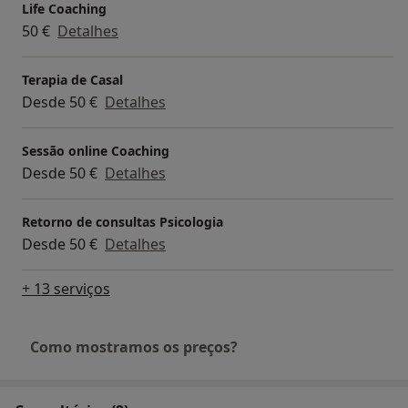
Doutor Eduardo Sá
Life Coaching
50 €
Detalhes
LINGUA GESTUAL PORTUGUESA - NÍVEL 1 • FPCE-UC
Terapia de Casal
CURSO AVANÇADO DE DIREITO DO TRABALHO EM
Desde 50 €
Detalhes
GESTÃO DE RECURSOS HUMANOS • INSTITUTO CRIAP
Sessão online Coaching
Desde 50 €
Detalhes
Retorno de consultas Psicologia
Desde 50 €
Detalhes
+ 13 serviços
Como mostramos os preços?