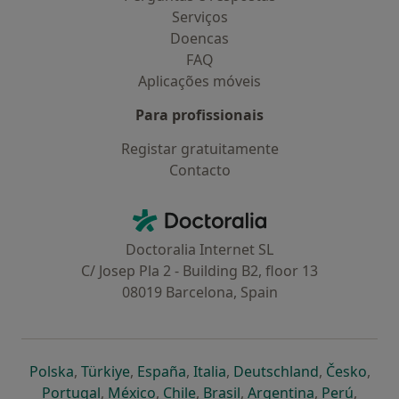
Serviços
Doencas
FAQ
Aplicações móveis
Para profissionais
Registar gratuitamente
Contacto
Contacto
Doctoralia - Homepage
Doctoralia Internet SL
C/ Josep Pla 2 - Building B2, floor 13
08019 Barcelona, Spain
abre num novo separador
abre num novo separador
abre num novo separador
abre num novo separado
abre num n
abre
Polska
,
Türkiye
,
España
,
Italia
,
Deutschland
,
Česko
,
abre num novo separador
abre num novo separador
abre num novo separador
abre num novo separa
abre num no
abre n
Portugal
,
México
,
Chile
,
Brasil
,
Argentina
,
Perú
,