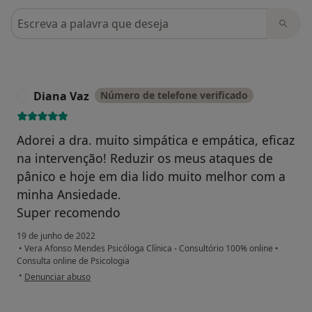
Pesquisar em opiniões
Diana Vaz
Número de telefone verificado
D
Adorei a dra. muito simpática e empática, eficaz
na intervenção! Reduzir os meus ataques de
pânico e hoje em dia lido muito melhor com a
minha Ansiedade.
Super recomendo
19 de junho de 2022
•
Vera Afonso Mendes Psicóloga Clínica - Consultório 100% online
•
Consulta online de Psicologia
na opinião do utilizador Diana Vaz
•
Denunciar abuso