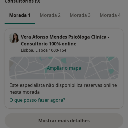
Consultórios (9)
Morada 1
Morada 2
Morada 3
Morada 4
Vera Afonso Mendes Psicóloga Clínica -
Consultório 100% online
Lisboa,
Lisboa
1000-154
Ampliar o mapa
abre num novo separador
Disponibilidade
Este especialista não disponibiliza reservas online
nesta morada
O que posso fazer agora?
Mostrar mais detalhes
sobre o endereço