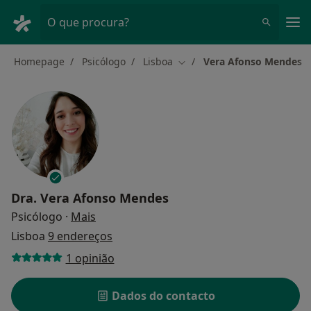
Men
O que procura?
Homepage
Psicólogo
Lisboa
Vera Afonso Mendes
Mudar de cidade
Dra.
Vera Afonso Mendes
sobre as especializações
Psicólogo
·
Mais
Lisboa
9 endereços
1 opinião
Dados do contacto