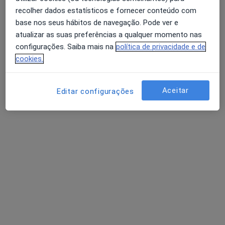
recolher dados estatísticos e fornecer conteúdo com
Maria Costa Neves
base nos seus hábitos de navegação. Pode ver e
Psicólogo
atualizar as suas preferências a qualquer momento nas
4 opiniões
configurações. Saiba mais na
política de privacidade e de
cookies.
Av. de Moscavide nº37, 1º andar,, Moscavide
•
Mapa
Clinica Médica Central
Consulta online
70 €
Aceitar
Editar configurações
Esse especialista não oferece agendamento online para esse endereço.
Solicite um atendimento