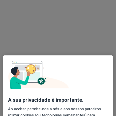
Dr. João Lino Santos
Psicólogo
Rua Rodrigues Sampaio 76, 1º Andar, Lisboa
•
Mapa
João Lino Santos - Psicologia
Primeira consulta Psicologia
50 €
Esse especialista não oferece agendamento online para esse endereço.
Solicite um atendimento
A sua privacidade é importante.
Ao aceitar, permite-nos a nós e aos nossos parceiros
utilizar cookies (ou tecnologias semelhantes) para