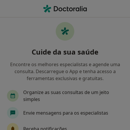
Men
Acp • Lisboa, Lisboa
Filters
• 1
Mapa
Médicos recomendados de ACP em Lisboa
Cuide da sua saúde
Como classificamos os resultados
Encontre os melhores especialistas e agende uma
consulta. Descarregue o App e tenha acesso a
Qual é a especialização que procura?
ferramentas exclusivas e gratuitas.
Psicólogo
Dentista
Clínico geral
Otor
Organize as suas consultas de um jeito
simples
Envie mensagens para os especialistas
Receba notificações