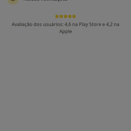
Dra. Catarina Lucas
Avaliação dos usuários: 4,6 na Play Store e 4,2 na
Psicólogo
Apple
86 opiniões
Rua Manuel da Silva Leal, nº 7A, Lisboa
•
Mapa
Centro Catarina Lucas
Primeira consulta Psicologia
desde 60 €
Esse especialista não oferece agendamento online para esse endereço.
Solicite um atendimento