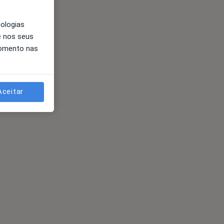
nologias
e nos seus
momento nas
Aceitar