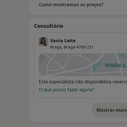
Como mostramos os preços?
Consultório
Vania Leite
Braga,
Braga
4700-231
Ampliar o
ab
Disponibilidade
Este especialista não disponibiliza rese
O que posso fazer agora?
Mostrar mais
so