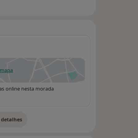
 mapa
re num novo separador
rvas online nesta morada
 detalhes
bre o endereço