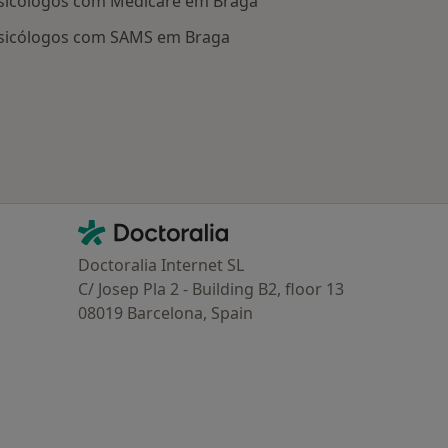
sicólogos com Medicare em Braga
sicólogos com SAMS em Braga
Contacto
Doctoralia - Homepage
Doctoralia Internet SL
C/ Josep Pla 2 - Building B2, floor 13
08019 Barcelona, Spain