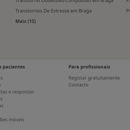
Transtorno Obsessivo-Compulsivo em Braga
P
Transtornos De Estresse em Braga
P
Mais (15)
s Braga
Mais na categoria: Doenças mais tratadas
s pacientes
Para profissionais
os
Registar gratuitamente
s
Contacto
tas e respostas
os
as
ções móveis