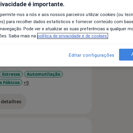
rivacidade é importante.
 permite-nos a nós e aos nossos parceiros utilizar cookies (ou tec
ansiedade, perturbação de stresse
s) para recolher dados estatísticos e fornecer conteúdo com bas
sivo-compulsiva, perturbação de
 navegação. Pode ver e atualizar as suas preferências a qualquer 
alimentares, cessação tabágica,
ões. Saiba mais na
política de privacidade e de cookies.
enção psicológica com adultos mais
oas LGBTQIA+.
Editar configurações
Estresse
Automutilação
a11y_sr_more_diseases
s Fóbicos
+9
 detalhes
bre a experiência