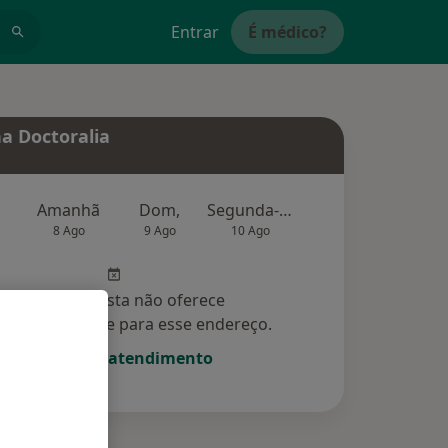
Entrar
É médico?
a Doctoralia
Amanhã
Dom,
Segunda-feira
Ter,
Qu
8 Ago
9 Ago
10 Ago
11 Ago
12 Ag
Esse especialista não oferece
amento online para esse endereço.
Solicite um atendimento