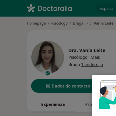
especiali
Homepage
Psicólogo
Braga
Vania Leite
Mudar de cidade
Dra.
Vania Leite
sobre as
Psicólogo
·
Mais
Braga
1 endereço
Dados do contacto
Experiência
Preços