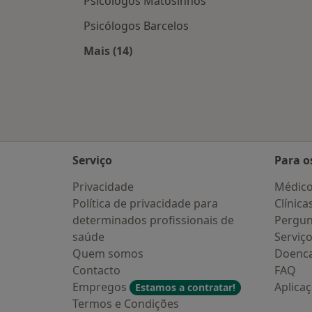
Psicólogos Matosinhos
Psicólogos Barcelos
Mais (14)
Mais na categoria: Cidades próxima
Serviço
Para o
Privacidade
Médic
Política de privacidade para
Clínica
determinados profissionais de
Pergun
saúde
Serviç
Quem somos
Doenc
Contacto
FAQ
Empregos
Aplica
Estamos a contratar!
Termos e Condições