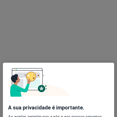
Dr. Israel Guimarães
Psicólogo
87 opiniões
Consulta Presencial - Avenida da Liberdade, 638 C.C. Gold Center 1º piso, loja 46, Braga
•
Mapa
Consulta Presencial Braga
Consulta online
60 €
Esse especialista não oferece agendamento online para esse endereço.
Solicite um atendimento
A sua privacidade é importante.
Ao aceitar, permite-nos a nós e aos nossos parceiros