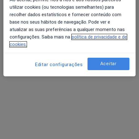
utilizar cookies (ou tecnologias semelhantes) para
recolher dados estatísticos e fornecer conteúdo com
Dra. Sara Paiva
base nos seus hábitos de navegação. Pode ver e
Psicólogo
atualizar as suas preferências a qualquer momento nas
91 opiniões
configurações. Saiba mais na
política de privacidade e de
cookies.
Braga
•
Mapa
Consultório de Psicologia Online - Braga
Consulta online
desde 55 €
Aceitar
Editar configurações
Esse especialista não oferece agendamento online para esse endereço.
Solicite um atendimento