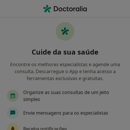
Men
Consulta Online • Braga, Braga
Filters
• 1
Mapa
Consulta online, Braga
Cuide da sua saúde
Como classificamos os resultados
Encontre os melhores especialistas e agende uma
consulta. Descarregue o App e tenha acesso a
Qual é a especialização que procura?
ferramentas exclusivas e gratuitas.
Psicólogo
Cirurgião geral
Clínico geral
Organize as suas consultas de um jeito
simples
Envie mensagens para os especialistas
Receba notificações