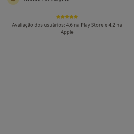
Dr. Ricardo Pereira Campos
Avaliação dos usuários: 4,6 na Play Store e 4,2 na
Psicólogo
Apple
138 opiniões
Largo do Paço 1, Braga
•
Mapa
Dr. Ricardo Pereira Campos - Psicólogo Clínico (Braga)
Consulta online
55 €
Esse especialista não oferece agendamento online para esse endereço.
Solicite um atendimento