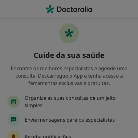
Men
Check-Up De Saúde Mental • Braga, Braga
Filters
• 1
Mapa
Check-up de saúde mental, Braga
Cuide da sua saúde
Como classificamos os resultados
Encontre os melhores especialistas e agende uma
consulta. Descarregue o App e tenha acesso a
Qual é a especialização que procura?
ferramentas exclusivas e gratuitas.
Psicólogo
Acupuntor
Alergologista
E
Organize as suas consultas de um jeito
simples
Envie mensagens para os especialistas
Receba notificações