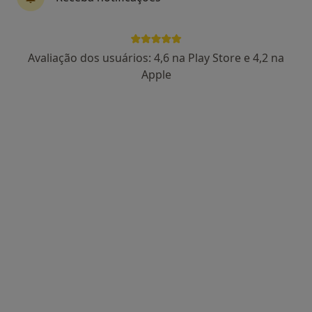
Dra. Virgínia Antunes
Avaliação dos usuários: 4,6 na Play Store e 4,2 na
Psicólogo
Apple
213 opiniões
Especialista em Psicologia Clínica e da Saúde
Mestrado em Psicologia Clínica e da Saúde
Pós-Graduação em Terapia Cognitiva-
Comportamental
Morada 1
Morada 2
Dr Francisco Machado Owen N 196, Braga
•
Mapa
H2v - Psicologia - Lda
Check-up de saúde mental
desde 50 €
Esse especialista não oferece agendamento online para esse endereço.