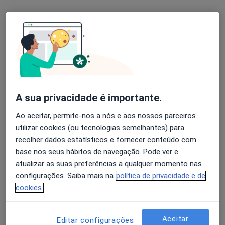
Dra. Virgínia Antunes
Nenhum profissional neste centro médico tem consultas disponíveis
Mostrar perfil
A sua privacidade é importante.
Ao aceitar, permite-nos a nós e aos nossos parceiros
utilizar cookies (ou tecnologias semelhantes) para
recolher dados estatísticos e fornecer conteúdo com
base nos seus hábitos de navegação. Pode ver e
atualizar as suas preferências a qualquer momento nas
configurações. Saiba mais na
política de privacidade e de
Dr. Paulo Nóvoa
cookies.
Psicólogo
5 opiniões
Aceitar
Editar configurações