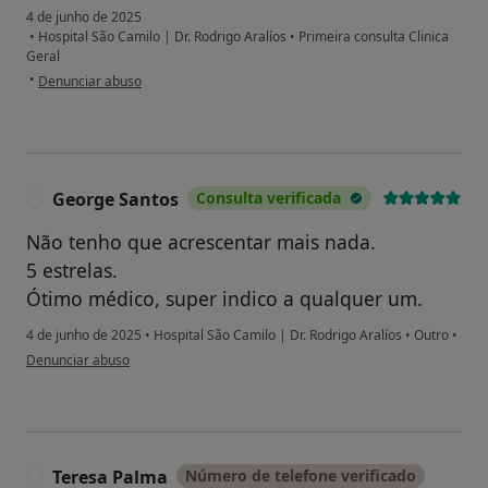
4 de junho de 2025
•
Hospital São Camilo | Dr. Rodrigo Aralíos
•
Primeira consulta Clinica
Geral
na opinião do utilizador MR
•
Denunciar abuso
George Santos
Consulta verificada
G
Não tenho que acrescentar mais nada.
5 estrelas.
Ótimo médico, super indico a qualquer um.
4 de junho de 2025
•
Hospital São Camilo | Dr. Rodrigo Aralíos
•
Outro
•
na opinião do utilizador George Santos
Denunciar abuso
Teresa Palma
Número de telefone verificado
T