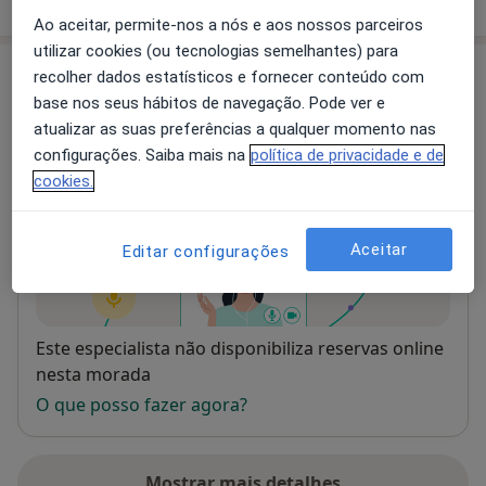
Ao aceitar, permite-nos a nós e aos nossos parceiros
utilizar cookies (ou tecnologias semelhantes) para
Consultórios (2)
recolher dados estatísticos e fornecer conteúdo com
base nos seus hábitos de navegação. Pode ver e
Morada
atualizar as suas preferências a qualquer momento nas
configurações. Saiba mais na
política de privacidade e de
cookies.
Consultas online
Aceitar
Editar configurações
Disponibilidade
Este especialista não disponibiliza reservas online
nesta morada
O que posso fazer agora?
Mostrar mais detalhes