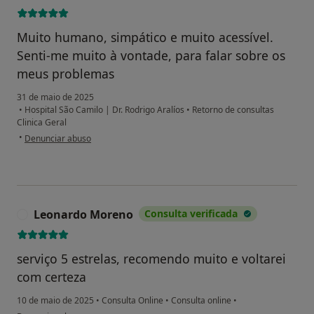
Muito humano, simpático e muito acessível.
Senti-me muito à vontade, para falar sobre os
meus problemas
31 de maio de 2025
•
Hospital São Camilo | Dr. Rodrigo Aralíos
•
Retorno de consultas
Clinica Geral
na opinião do utilizador Teresa Palma
•
Denunciar abuso
Leonardo Moreno
Consulta verificada
L
serviço 5 estrelas, recomendo muito e voltarei
com certeza
10 de maio de 2025
•
Consulta Online
•
Consulta online
•
na opinião do utilizador Leonardo Moreno