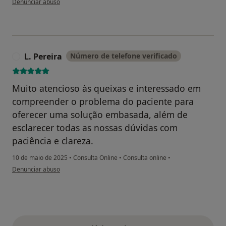
Denunciar abuso
L. Pereira
Número de telefone verificado
L
Muito atencioso às queixas e interessado em
compreender o problema do paciente para
oferecer uma solução embasada, além de
esclarecer todas as nossas dúvidas com
paciência e clareza.
10 de maio de 2025
•
Consulta Online
•
Consulta online
•
na opinião do utilizador L. Pereira
Denunciar abuso