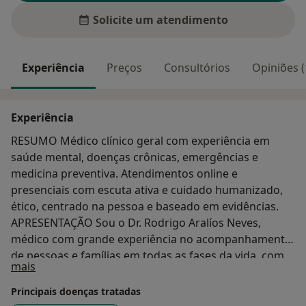
Solicite um atendimento
Experiência
Preços
Consultórios
Opiniões (
Experiência
RESUMO Médico clínico geral com experiência em
saúde mental, doenças crônicas, emergências e
medicina preventiva. Atendimentos online e
presenciais com escuta ativa e cuidado humanizado,
ético, centrado na pessoa e baseado em evidências.
APRESENTAÇÃO Sou o Dr. Rodrigo Aralíos Neves,
médico com grande experiência no acompanhamento
de pessoas e famílias em todas as fases da vida, com
Sobre mim
mais
foco em empatia, ética e rigor científico. Atendo em
português, inglês, espanhol e francês. Realizo
Principais doenças tratadas
consultas presenciais e online no Hospital São Camilo