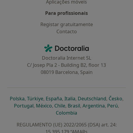
Aplicações móveis
Para profissionais
Registar gratuitamente
Contacto
Contacto
Doctoralia - Homepage
Doctoralia Internet SL
C/ Josep Pla 2 - Building B2, floor 13
08019 Barcelona, Spain
abre num novo separador
abre num novo separador
abre num novo separador
abre num novo separado
abre num n
abre
Polska
,
Türkiye
,
España
,
Italia
,
Deutschland
,
Česko
,
abre num novo separador
abre num novo separador
abre num novo separador
abre num novo separa
abre num no
abre n
Portugal
,
México
,
Chile
,
Brasil
,
Argentina
,
Perú
,
abre num novo separad
Colombia
REGULAMENTO (UE) 2022/2065 (DSA) art. 24:
15.395.179 “AMARs