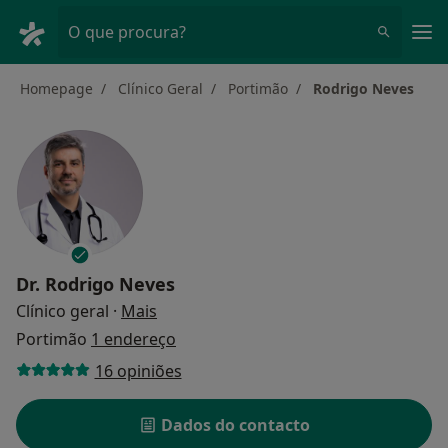
Men
O que procura?
Homepage
Clínico Geral
Portimão
Rodrigo Neves
Dr.
Rodrigo Neves
sobre as especializações
Clínico geral
·
Mais
Portimão
1 endereço
16 opiniões
Dados do contacto