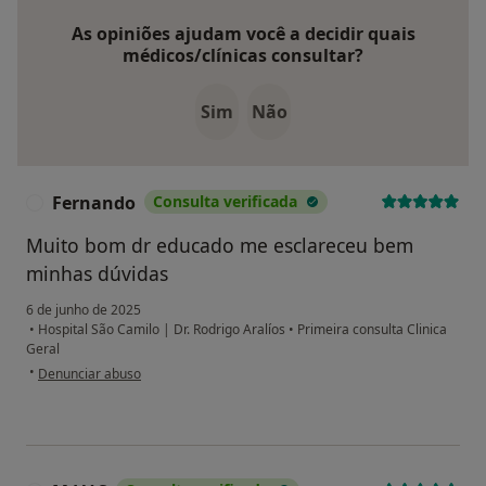
As opiniões ajudam você a decidir quais
médicos/clínicas consultar?
Sim
Não
Fernando
Consulta verificada
F
Muito bom dr educado me esclareceu bem
minhas dúvidas
6 de junho de 2025
•
Hospital São Camilo | Dr. Rodrigo Aralíos
•
Primeira consulta Clinica
Geral
na opinião do utilizador Fernando
•
Denunciar abuso