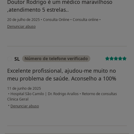
Doutor Rodrigo é um médico maravilhoso
,atendimento 5 estrelas..
20 de julho de 2025
•
Consulta Online
•
Consulta online
•
na opinião do utilizador Daiane Mafra
Denunciar abuso
SL
Número de telefone verificado
S
Excelente profissional, ajudou-me muito no
meu problema de saúde. Aconselho a 100%
11 de junho de 2025
•
Hospital São Camilo | Dr. Rodrigo Aralíos
•
Retorno de consultas
Clinica Geral
na opinião do utilizador SL
•
Denunciar abuso