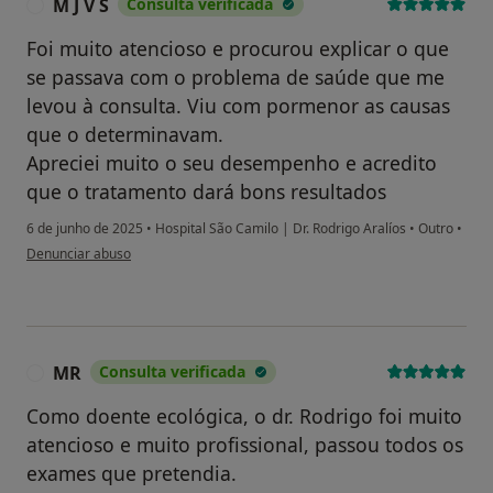
M J V S
Consulta verificada
M
Foi muito atencioso e procurou explicar o que
se passava com o problema de saúde que me
levou à consulta. Viu com pormenor as causas
que o determinavam.
Apreciei muito o seu desempenho e acredito
que o tratamento dará bons resultados
6 de junho de 2025
•
Hospital São Camilo | Dr. Rodrigo Aralíos
•
Outro
•
na opinião do utilizador M J V S
Denunciar abuso
MR
Consulta verificada
M
Como doente ecológica, o dr. Rodrigo foi muito
atencioso e muito profissional, passou todos os
exames que pretendia.