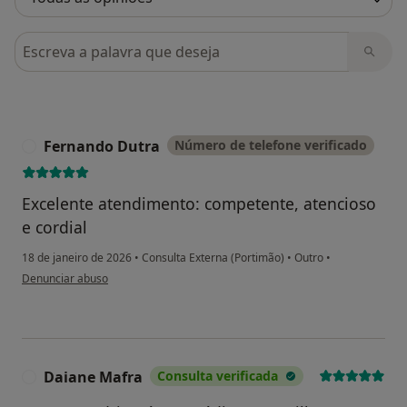
Pesquisar em opiniões
Fernando Dutra
Número de telefone verificado
F
Excelente atendimento: competente, atencioso
e cordial
18 de janeiro de 2026
•
Consulta Externa (Portimão)
•
Outro
•
na opinião do utilizador Fernando Dutra
Denunciar abuso
Daiane Mafra
Consulta verificada
D