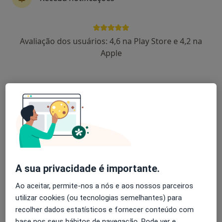
Orlando Almeida Ramos
Avaliação dos usuários: 4,6 na Play Store e 4,2 na
Médico de família, Especialista em medicina tropical
Apple
Almada
Joao Freitas
Cardiologista
Porto
Rui Almeida
A sua privacidade é importante.
Médico de família
Funchal
Ao aceitar, permite-nos a nós e aos nossos parceiros
utilizar cookies (ou tecnologias semelhantes) para
recolher dados estatísticos e fornecer conteúdo com
Gui Santos
base nos seus hábitos de navegação. Pode ver e