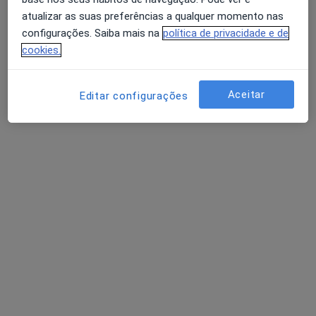
atualizar as suas preferências a qualquer momento nas
Médico de família
Lisboa
configurações. Saiba mais na
política de privacidade e de
cookies.
A Canova Xavier
Aceitar
Editar configurações
Clínico geral
Lisboa
A Nunes Diogo
Cardiologista
Lisboa
Perguntas sobre Arritmia sinusal
Os nossos peritos responderam a 2 perguntas