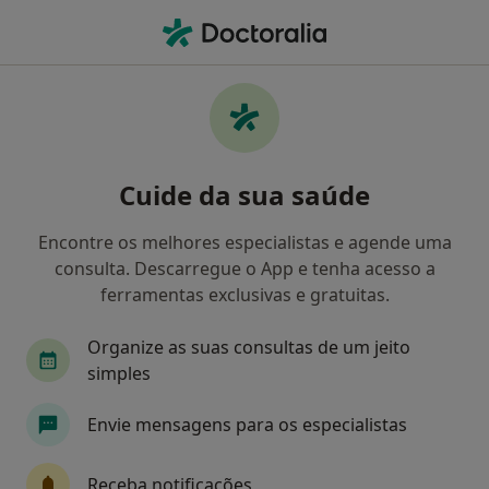
Men
O que procura?
Homepage
Doenças
Arritmia Sinusal
Arritmia sinusal - Informação,
Cuide da sua saúde
especialistas, perguntas
frequentes
Encontre os melhores especialistas e agende uma
consulta. Descarregue o App e tenha acesso a
ferramentas exclusivas e gratuitas.
Organize as suas consultas de um jeito
Informação
Perguntas & Respostas
simples
Envie mensagens para os especialistas
Especialistas - arritmia sinusal
Receba notificações