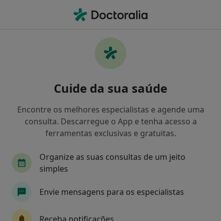
Men
Consulta Online • Portimão, Faro
Filters
• 1
Mapa
Consulta online, Portimão
Cuide da sua saúde
Como classificamos os resultados
Encontre os melhores especialistas e agende uma
consulta. Descarregue o App e tenha acesso a
Qual é a especialização que procura?
ferramentas exclusivas e gratuitas.
Psicólogo
Terapeuta alternativo
Organize as suas consultas de um jeito
simples
Envie mensagens para os especialistas
Receba notificações