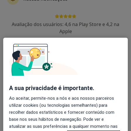
Dra. Sara Paiva
Avaliação dos usuários: 4,6 na Play Store e 4,2 na
Psicólogo
Apple
91 opiniões
Portimão
•
Mapa
Consultório de Psicologia Online - Portimão
Consulta online
desde 55 €
Esse especialista não oferece agendamento online para esse endereço.
Solicite um atendimento
A sua privacidade é importante.
Ao aceitar, permite-nos a nós e aos nossos parceiros
utilizar cookies (ou tecnologias semelhantes) para
recolher dados estatísticos e fornecer conteúdo com
base nos seus hábitos de navegação. Pode ver e
atualizar as suas preferências a qualquer momento nas