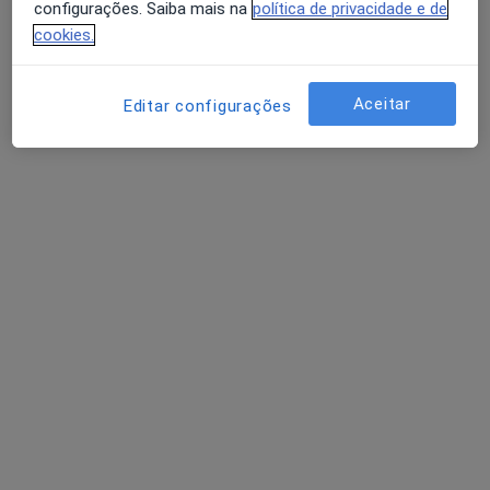
configurações. Saiba mais na
política de privacidade e de
cookies.
Dr. André Mendes
Aceitar
Editar configurações
Psicólogo
11 opiniões
Rua José Veríssimo da Silva Júnior 39, Portimão
•
Mapa
André Mendes - Psicólogo e Neuropsicólogo
Consulta online
desde 50 €
Esse especialista não oferece agendamento online para esse endereço.
Solicite um atendimento