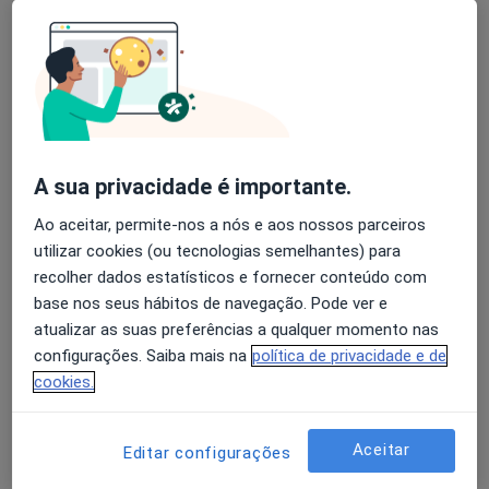
Luísa Batista
Avaliação dos usuários: 4,6 na Play Store e 4,2 na
Médico de família
Apple
Lisboa
A sua privacidade é importante.
Rodrigo Neves
Ao aceitar, permite-nos a nós e aos nossos parceiros
Clínico geral
utilizar cookies (ou tecnologias semelhantes) para
Portimão
recolher dados estatísticos e fornecer conteúdo com
base nos seus hábitos de navegação. Pode ver e
Gui Santos
atualizar as suas preferências a qualquer momento nas
configurações. Saiba mais na
política de privacidade e de
Médico de família
cookies.
Lisboa
Aceitar
Editar configurações
Rui Miguel Freitas Gonçalves