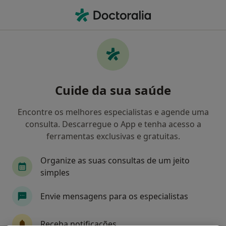
Men
O que procura?
Homepage
Doenças
Cálculos Biliares
Cálculos biliares - Informação,
Cuide da sua saúde
especialistas, perguntas
frequentes
Encontre os melhores especialistas e agende uma
consulta. Descarregue o App e tenha acesso a
ferramentas exclusivas e gratuitas.
Organize as suas consultas de um jeito
Informação
simples
Envie mensagens para os especialistas
Especialistas - cálculos biliares
Receba notificações