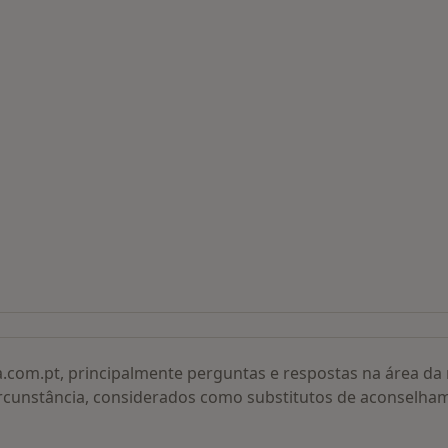
 procurados
a.com.pt, principalmente perguntas e respostas na área d
rcunstância, considerados como substitutos de aconselha