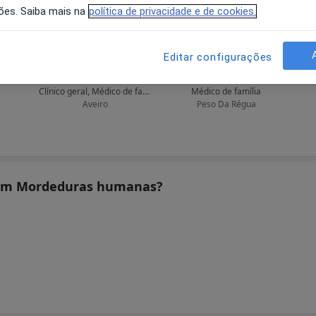
ões. Saiba mais na
política de privacidade e de cookies.
Editar configurações
 L
Abel Rito
Abílio C Costa Araújo
o
Clínico geral, Médico de família
Médico de família
Aveiro
Peso Da Régua
atam Mordeduras humanas?