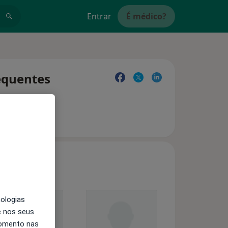
Entrar
É médico?
equentes
nologias
e nos seus
momento nas