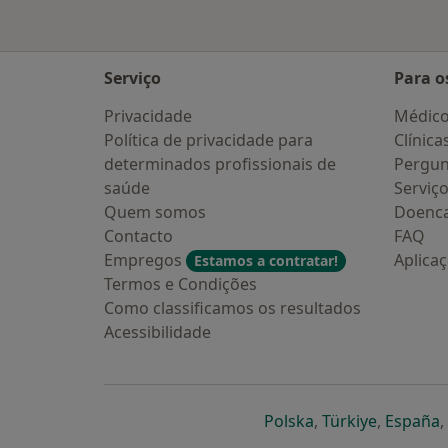
Serviço
Para o
Privacidade
Médic
Política de privacidade para
Clínica
determinados profissionais de
Pergun
saúde
Serviç
Quem somos
Doenc
Contacto
FAQ
Empregos
Aplica
Estamos a contratar!
Termos e Condições
Como classificamos os resultados
Acessibilidade
abre num novo s
abre num
a
Polska
,
Türkiye
,
España
,