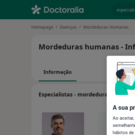
especiali
Homepage
Doenças
Mordeduras Humanas
Mordeduras humanas - Info
Informação
Especialistas - mordeduras humana
A sua p
Ao aceitar,
semelhante
hábitos de