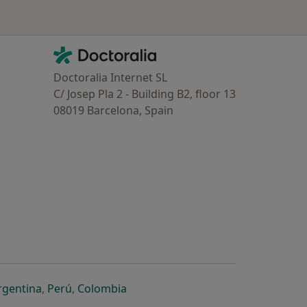
Contacto
Doctoralia - Homepage
Doctoralia Internet SL
C/ Josep Pla 2 - Building B2, floor 13
08019 Barcelona, Spain
dor
 separador
 novo separador
re num novo separador
abre num novo separador
abre num novo separador
abre num novo separador
rgentina
,
Perú
,
Colombia