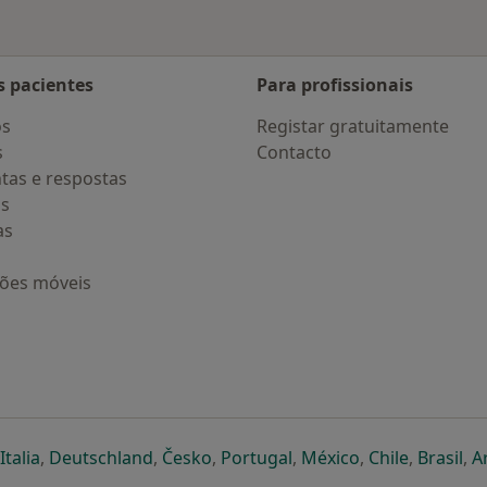
s pacientes
Para profissionais
os
Registar gratuitamente
s
Contacto
tas e respostas
os
as
ções móveis
eparador
 novo separador
bre num novo separador
abre num novo separador
abre num novo separador
abre num novo separador
abre num novo separa
abre num novo
abre num
ab
Italia
,
Deutschland
,
Česko
,
Portugal
,
México
,
Chile
,
Brasil
,
A