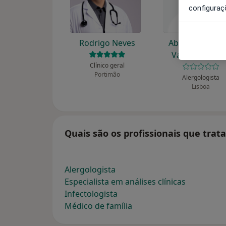
configuraç
Rodrigo Neves
Abecassis J M P
Vasco Carvalh
Clínico geral
Portimão
Alergologista
Lisboa
Quais são os profissionais que tr
Alergologista
Especialista em análises clínicas
Infectologista
Médico de família