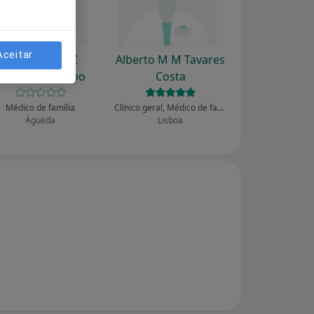
Aceitar
Agostinho A C
Alberto M M Tavares
Carvalheira Lobo
Costa
Médico de família
Clínico geral, Médico de família
Águeda
Lisboa