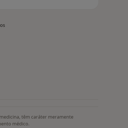
dos
s médicos mais procurados
a medicina, têm caráter meramente
mento médico.