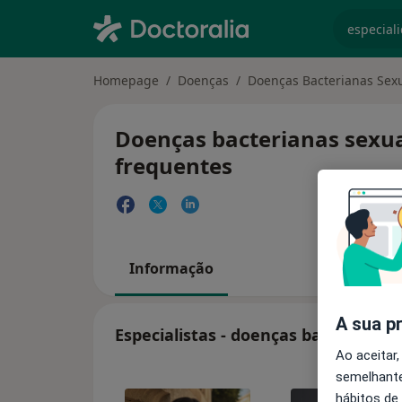
especiali
Homepage
Doenças
Doenças Bacterianas Sex
Doenças bacterianas sexua
frequentes
Informação
A sua p
Especialistas - doenças bacteriana
Ao aceitar,
semelhante
hábitos de