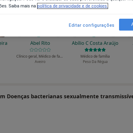
ões. Saiba mais na
política de privacidade e de cookies.
Editar configurações
eira
Abel Rito
Abílio C Costa Araújo
Clínico geral, Médico de família
Médico de família
Aveiro
Peso Da Régua
tam Doenças bacterianas sexualmente transmissíve