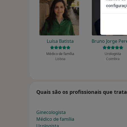
configuraç
Luísa Batista
Bruno Jorge Per
Médico de família
Urologista
Lisboa
Coimbra
Quais são os profissionais que tra
Ginecologista
Médico de família
Urologista