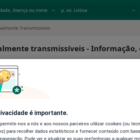
dade, doença ou nome
p. ex. Lisboa
ualmente Transmissíveis
lmente transmissíveis - Informação, 
rivacidade é importante.
s sexualmente transmissíveis
 permite-nos a nós e aos nossos parceiros utilizar cookies (ou tec
s) para recolher dados estatísticos e fornecer conteúdo com bas
 navegação. Pode ver e atualizar as suas preferências a qualquer 