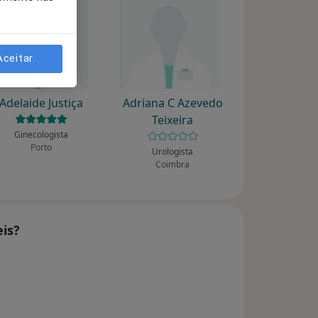
Aceitar
Adelaide Justiça
Adriana C Azevedo
Teixeira
Ginecologista
Porto
Urologista
Coimbra
is?