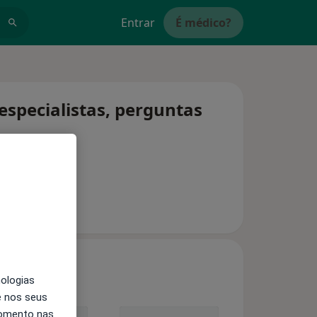
Entrar
É médico?
especialistas, perguntas
nologias
e nos seus
momento nas