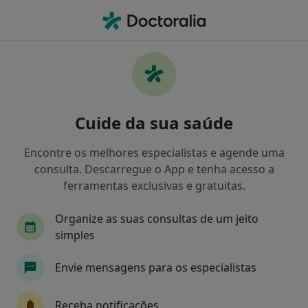
Men
O que procura?
Homepage
Doenças
Corpos Estranhos
Corpos estranhos - Informação,
Cuide da sua saúde
especialistas, perguntas
frequentes
Encontre os melhores especialistas e agende uma
consulta. Descarregue o App e tenha acesso a
ferramentas exclusivas e gratuitas.
Organize as suas consultas de um jeito
Informação
Perguntas & Respostas
simples
Envie mensagens para os especialistas
Especialistas - corpos estranhos
Receba notificações