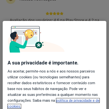
Orlando Almeida Ramos
Avaliação dos usuários: 4,6 na Play Store e 4,2 na
Médico de família, Especialista em medicina tropical
Apple
Almada
Rui Almeida
Médico de família
Funchal
A sua privacidade é importante.
Ao aceitar, permite-nos a nós e aos nossos parceiros
Rodrigo Neves
utilizar cookies (ou tecnologias semelhantes) para
recolher dados estatísticos e fornecer conteúdo com
Clínico geral
Portimão
base nos seus hábitos de navegação. Pode ver e
atualizar as suas preferências a qualquer momento nas
configurações. Saiba mais na
política de privacidade e de
A Canova Xavier
cookies.