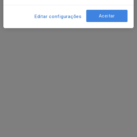
Clínico geral
Lisboa
Aceitar
Editar configurações
Abel José Nascimento Rito
Clínico geral
Aveiro
Abel Rito
Clínico geral, Médico de família
Aveiro
Perguntas sobre Corpos estranhos
Os nossos peritos responderam a 1 perguntas